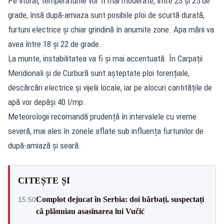
Pe litoral, temperaturile vor fi mai moderate, între 23 și 25 de
grade, însă după-amiaza sunt posibile ploi de scurtă durată,
furtuni electrice și chiar grindină în anumite zone. Apa mării va
avea între 18 și 22 de grade.
La munte, instabilitatea va fi și mai accentuată. În Carpații
Meridionali și de Curbură sunt așteptate ploi torențiale,
descărcări electrice și vijelii locale, iar pe alocuri cantitățile de
apă vor depăși 40 l/mp.
Meteorologii recomandă prudență în intervalele cu vreme
severă, mai ales în zonele aflate sub influența furtunilor de
după-amiază și seară.
CITEȘTE ȘI
Complot dejucat în Serbia: doi bărbați, suspectați
15:50
că plănuiau asasinarea lui Vučić