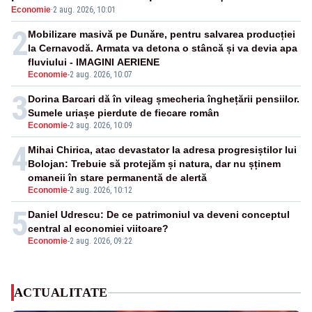
Economie
·
2 aug. 2026, 10:01
pensii
2
Mobilizare masivă pe Dunăre, pentru salvarea producției
la Cernavodă. Armata va detona o stâncă și va devia apa
fluviului - IMAGINI AERIENE
Economie
-
2 aug. 2026, 10:07
3
Dorina Barcari dă în vileag șmecheria înghețării pensiilor.
Sumele uriașe pierdute de fiecare român
Economie
-
2 aug. 2026, 10:09
4
Mihai Chirica, atac devastator la adresa progresiștilor lui
Bolojan: Trebuie să protejăm și natura, dar nu șținem
omaneii în stare permanentă de alertă
Economie
-
2 aug. 2026, 10:12
5
Daniel Udrescu: De ce patrimoniul va deveni conceptul
central al economiei viitoare?
Economie
-
2 aug. 2026, 09:22
ACTUALITATE