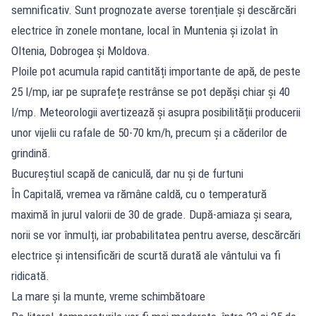
semnificativ. Sunt prognozate averse torențiale și descărcări
electrice în zonele montane, local în Muntenia și izolat în
Oltenia, Dobrogea și Moldova.
Ploile pot acumula rapid cantități importante de apă, de peste
25 l/mp, iar pe suprafețe restrânse se pot depăși chiar și 40
l/mp. Meteorologii avertizează și asupra posibilității producerii
unor vijelii cu rafale de 50-70 km/h, precum și a căderilor de
grindină.
Bucureștiul scapă de caniculă, dar nu și de furtuni
În Capitală, vremea va rămâne caldă, cu o temperatură
maximă în jurul valorii de 30 de grade. După-amiaza și seara,
norii se vor înmulți, iar probabilitatea pentru averse, descărcări
electrice și intensificări de scurtă durată ale vântului va fi
ridicată.
La mare și la munte, vreme schimbătoare