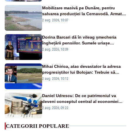
Mobilizare masivă pe Dunăre, pentru
salvarea producției la Cernavodă. Armata
va detona o stâncă și va devia apa
2 aug. 2026, 10:07
fluviului - IMAGINI AERIENE
Dorina Barcari dă în vileag șmecheria
înghețării pensiilor. Sumele uriașe
pierdute de fiecare român
2 aug. 2026, 10:09
Mihai Chirica, atac devastator la adresa
progresiștilor lui Bolojan: Trebuie să
protejăm și natura, dar nu șținem omaneii
2 aug. 2026, 10:12
în stare permanentă de alertă
Daniel Udrescu: De ce patrimoniul va
deveni conceptul central al economiei
viitoare?
2 aug. 2026, 09:22
CATEGORII POPULARE