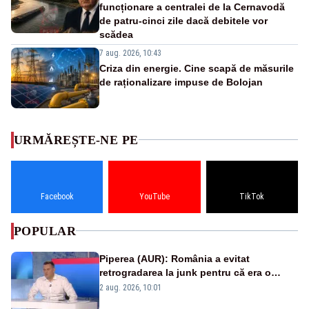
funcționare a centralei de la Cernavodă
de patru-cinci zile dacă debitele vor
scădea
7 aug. 2026, 10:43
Criza din energie. Cine scapă de măsurile
de raționalizare impuse de Bolojan
URMĂREȘTE-NE PE
Facebook
YouTube
TikTok
POPULAR
Piperea (AUR): România a evitat
retrogradarea la junk pentru că era o
catastrofă pentru bănci și fondurile de
2 aug. 2026, 10:01
pensii