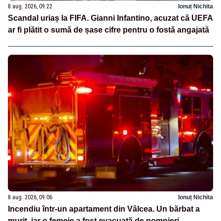
8 aug. 2026, 09:22
Ionuț Nichita
Scandal uriaș la FIFA. Gianni Infantino, acuzat că UEFA
ar fi plătit o sumă de șase cifre pentru o fostă angajată
8 aug. 2026, 09:06
Ionuț Nichita
Incendiu într-un apartament din Vâlcea. Un bărbat a
murit, iar o femeie a fost evacuată de pompieri