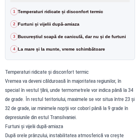
Temperaturi ridicate și disconfort termic
1
Furtuni și vijelii după-amiaza
2
Bucureștiul scapă de caniculă, dar nu și de furtuni
3
La mare și la munte, vreme schimbătoare
4
Temperaturi ridicate și disconfort termic
Vremea va deveni călduroasă în majoritatea regiunilor, în
special în vestul țării, unde termometrele vor indica până la 34
de grade. În restul teritoriului, maximele se vor situa între 23 și
32 de grade, iar minimele nopții vor coborî până la 9 grade în
depresiunile din estul Transilvaniei.
Furtuni și vijelii după-amiaza
După orele prânzului, instabilitatea atmosferică va crește