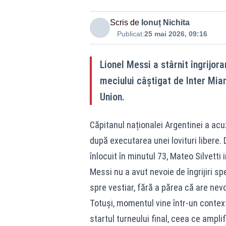
Scris de
Ionuț Nichita
Publicat:
25 mai 2026, 09:16
Lionel Messi a stârnit îngrijor
meciului câștigat de Inter Miam
Union.
Căpitanul naționalei Argentinei a acu
după executarea unei lovituri libere.
înlocuit în minutul 73, Mateo Silvetti 
Messi nu a avut nevoie de îngrijiri s
spre vestiar, fără a părea că are nevo
Totuși, momentul vine într-un context
startul turneului final, ceea ce ampli