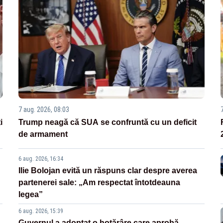
7 aug. 2026, 08:03
i
Trump neagă că SUA se confruntă cu un deficit
de armament
6 aug. 2026, 16:34
Ilie Bolojan evită un răspuns clar despre averea
partenerei sale: „Am respectat întotdeauna
legea”
6 aug. 2026, 15:39
Guvernul a adoptat o hotărâre care aprobă