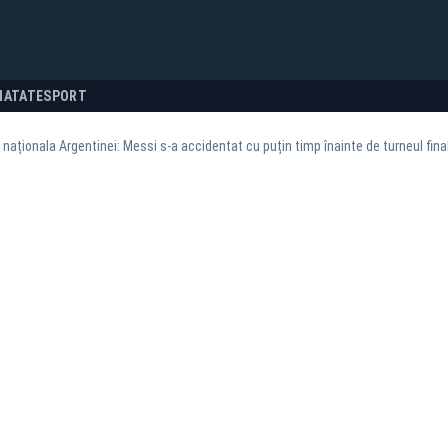
NATATE
SPORT
a naționala Argentinei: Messi s-a accidentat cu puțin timp înainte de turneul fina