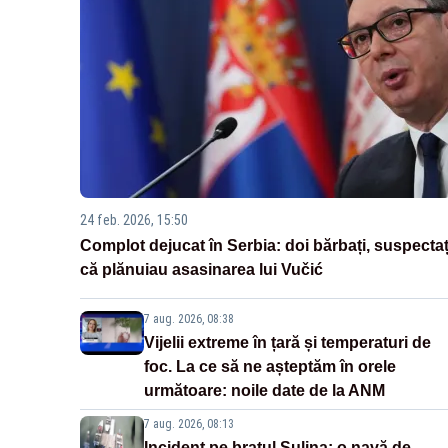
24 feb. 2026, 15:50
Complot dejucat în Serbia: doi bărbați, suspectaț
că plănuiau asasinarea lui Vučić
7 aug. 2026, 08:38
Vijelii extreme în țară și temperaturi de
foc. La ce să ne așteptăm în orele
următoare: noile date de la ANM
7 aug. 2026, 08:13
Incident pe brațul Sulina: o navă de