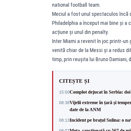
national football team.
Meciul a fost unul spectaculos încă 
Philadelphia a început mai bine și a c
acțiune și unul din penalty.
Inter Miami a revenit în joc printr-un
venită chiar de la Messi și a redus di
timp, prin reușita lui Bruno Damiani, 
CITEȘTE ȘI
Complot dejucat în Serbia: doi 
15:50
Vijelii extreme în țară și tempe
08:38
date de la ANM
Incident pe brațul Sulina: o na
08:13
Meta, sancționată cu 567 de mil
08:07