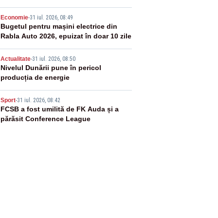
3
Economie
-
31 iul. 2026, 08:49
Bugetul pentru mașini electrice din
Rabla Auto 2026, epuizat în doar 10 zile
4
Actualitate
-
31 iul. 2026, 08:50
Nivelul Dunării pune în pericol
producția de energie
5
Sport
-
31 iul. 2026, 08:42
FCSB a fost umilită de FK Auda și a
părăsit Conference League