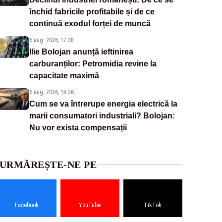
închid fabricile profitabile și de ce
continuă exodul forței de muncă
6 aug. 2026, 17:38
Ilie Bolojan anunță ieftinirea
carburanților: Petromidia revine la
capacitate maximă
6 aug. 2026, 15:36
Cum se va întrerupe energia electrică la
marii consumatori industriali? Bolojan:
Nu vor exista compensații
URMĂREȘTE-NE PE
Facebook
YouTube
TikTok