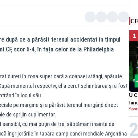
CE
1
are după ce a părăsit terenul accidentat în timpul
i CF, scor 6-4, în fața celor de la Philadelphia
zat dureri în zona superioară a coapsei stângi, apărute
 După momentul respectiv, el a cerut schimbarea și a fost
intrând în locul său.
U C
fii
peciale pe margine și a părăsit terenul mergând direct
Spor
ie de sprijin suplimentar.
 sensibil, cu mai puțin de trei săptămâni înainte de
fică îngrijorările în tabăra campioanei mondiale Argentina