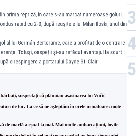
din prima repriză, în care s-au marcat numeroase goluri.
ondus rapid cu 2-0, după reușitele lui Milan Iloski, unul din
 gol al lui Germán Berterame, care a profitat de o centrare
ferența. Totuși, oaspeții și-au refăcut avantajul la scurt
după o respingere a portarului Dayne St. Clair.
bărbați, suspectați că plănuiau asasinarea lui Vučić
raturi de foc. La ce să ne așteptăm în orele următoare: noile
vă de marfă a eșuat la mal. Mai multe ambarcațiuni, lovite
ioane de dolari în cel mai sever verdict pe tema siguranței