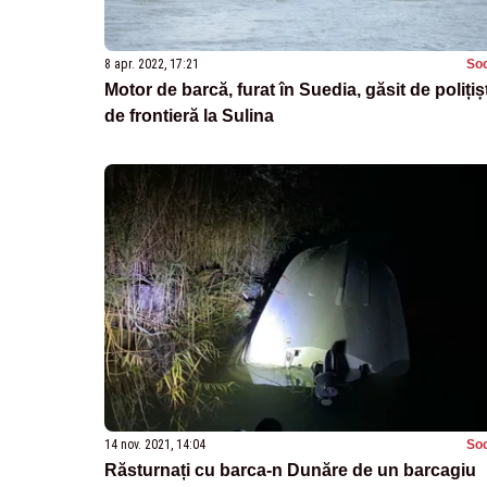
8 apr. 2022, 17:21
Soc
Motor de barcă, furat în Suedia, găsit de polițișt
de frontieră la Sulina
14 nov. 2021, 14:04
Soc
Răsturnați cu barca-n Dunăre de un barcagiu