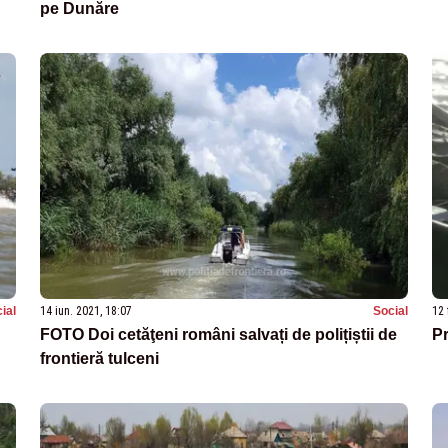
pe Dunăre
ial
14 iun. 2021, 18:07
Social
12 
FOTO Doi cetăţeni români salvați de polițiștii de
Pr
frontieră tulceni