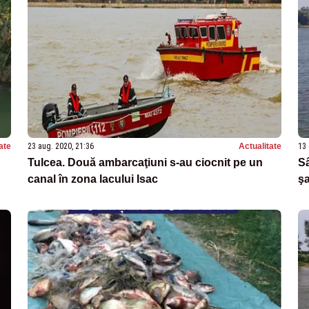
ate
23 aug. 2020, 21:36
Actualitate
13 
Tulcea. Două ambarcaţiuni s-au ciocnit pe un
Sâ
canal în zona lacului Isac
şa