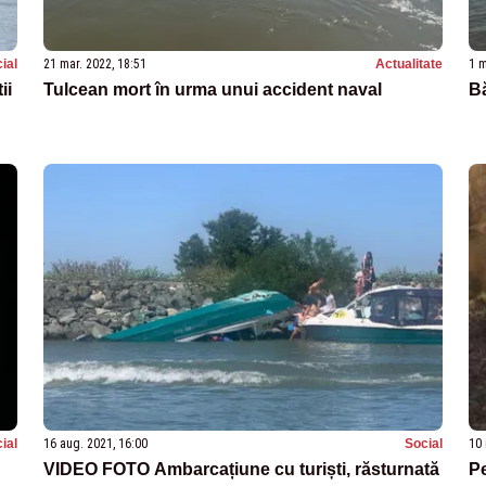
ial
21 mar. 2022, 18:51
Actualitate
1 m
ii
Tulcean mort în urma unui accident naval
Bă
ial
16 aug. 2021, 16:00
Social
10 
VIDEO FOTO Ambarcațiune cu turiști, răsturnată
Pe