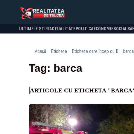
ULTIMELE ȘTIRI
ACTUALITATE
POLITICA
ECONOMIE
SOCIAL
SA
Acasă
Etichete
Etichete care încep cu B
barca
Tag: barca
ARTICOLE CU ETICHETA "BARCA