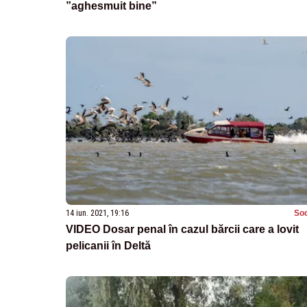
”aghesmuit bine”
14 iun. 2021, 19:16
Soc
VIDEO Dosar penal în cazul bărcii care a lovit
pelicanii în Deltă