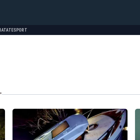
NATATE
SPORT
"