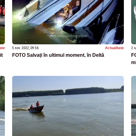
ate
5 nov. 2022, 09:56
Actualitate
2 i
it
FOTO Salvați în ultimul moment, în Deltă
F
mi