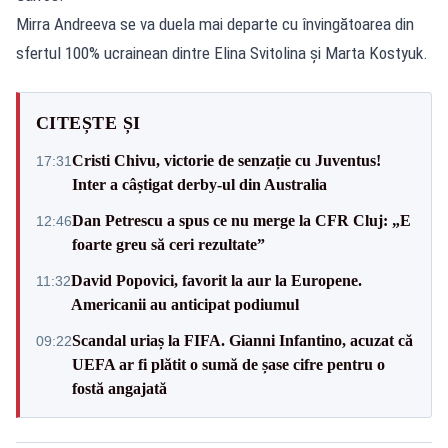
Mirra Andreeva se va duela mai departe cu învingătoarea din
sfertul 100% ucrainean dintre Elina Svitolina și Marta Kostyuk.
CITEȘTE ȘI
Cristi Chivu, victorie de senzație cu Juventus!
17:31
Inter a câștigat derby-ul din Australia
Dan Petrescu a spus ce nu merge la CFR Cluj: „E
12:46
foarte greu să ceri rezultate”
David Popovici, favorit la aur la Europene.
11:32
Americanii au anticipat podiumul
Scandal uriaș la FIFA. Gianni Infantino, acuzat că
09:22
UEFA ar fi plătit o sumă de șase cifre pentru o
fostă angajată