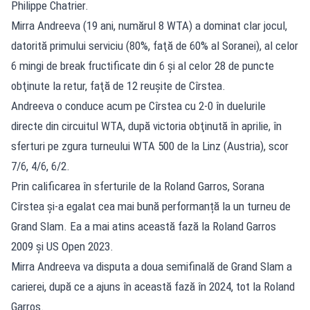
Philippe Chatrier.
Mirra Andreeva (19 ani, numărul 8 WTA) a dominat clar jocul,
datorită primului serviciu (80%, faţă de 60% al Soranei), al celor
6 mingi de break fructificate din 6 şi al celor 28 de puncte
obţinute la retur, faţă de 12 reuşite de Cîrstea.
Andreeva o conduce acum pe Cîrstea cu 2-0 în duelurile
directe din circuitul WTA, după victoria obţinută în aprilie, în
sferturi pe zgura turneului WTA 500 de la Linz (Austria), scor
7/6, 4/6, 6/2.
Prin calificarea în sferturile de la Roland Garros, Sorana
Cîrstea și-a egalat cea mai bună performanță la un turneu de
Grand Slam. Ea a mai atins această fază la Roland Garros
2009 și US Open 2023.
Mirra Andreeva va disputa a doua semifinală de Grand Slam a
carierei, după ce a ajuns în această fază în 2024, tot la Roland
Garros.