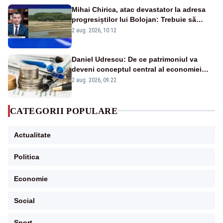
Mihai Chirica, atac devastator la adresa
progresiștilor lui Bolojan: Trebuie să
protejăm și natura, dar nu șținem omaneii
2 aug. 2026, 10:12
în stare permanentă de alertă
Daniel Udrescu: De ce patrimoniul va
deveni conceptul central al economiei
viitoare?
2 aug. 2026, 09:22
CATEGORII POPULARE
Actualitate
Politica
Economie
Social
Sport