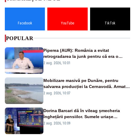
Facebook
YouTube
TikTok
POPULAR
Piperea (AUR): România a evitat
retrogradarea la junk pentru că era o
catastrofă pentru bănci și fondurile de
2 aug. 2026, 10:01
pensii
Mobilizare masivă pe Dunăre, pentru
salvarea producției la Cernavodă. Armata
va detona o stâncă și va devia apa
2 aug. 2026, 10:07
fluviului - IMAGINI AERIENE
Dorina Barcari dă în vileag șmecheria
înghețării pensiilor. Sumele uriașe
pierdute de fiecare român
2 aug. 2026, 10:09