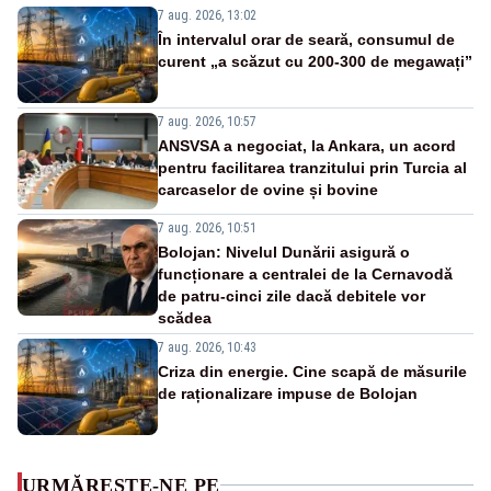
7 aug. 2026, 13:02
În intervalul orar de seară, consumul de
curent „a scăzut cu 200-300 de megawați”
7 aug. 2026, 10:57
ANSVSA a negociat, la Ankara, un acord
pentru facilitarea tranzitului prin Turcia al
carcaselor de ovine și bovine
7 aug. 2026, 10:51
Bolojan: Nivelul Dunării asigură o
funcționare a centralei de la Cernavodă
de patru-cinci zile dacă debitele vor
scădea
7 aug. 2026, 10:43
Criza din energie. Cine scapă de măsurile
de raționalizare impuse de Bolojan
URMĂREȘTE-NE PE