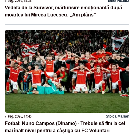
7 aug. 2026, 15:38
Ionuț Nichita
Vedeta de la Survivor, mărturisire emoționantă după
moartea lui Mircea Lucescu: „Am plâns”
7 aug. 2026, 14:45
Stoica Marian
Fotbal: Nuno Campos (Dinamo) - Trebuie să fim la cel
mai înalt nivel pentru a câștiga cu FC Voluntari