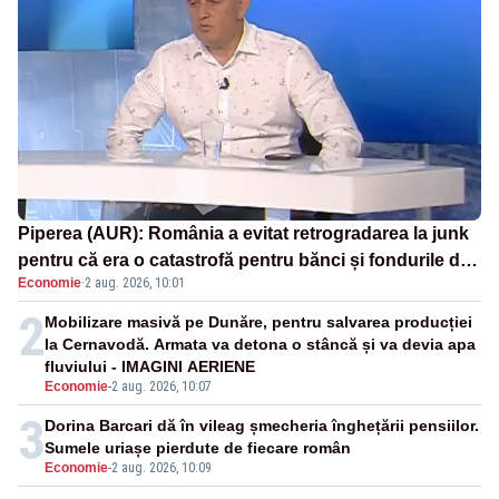
Piperea (AUR): România a evitat retrogradarea la junk
pentru că era o catastrofă pentru bănci și fondurile de
Economie
·
2 aug. 2026, 10:01
pensii
2
Mobilizare masivă pe Dunăre, pentru salvarea producției
la Cernavodă. Armata va detona o stâncă și va devia apa
fluviului - IMAGINI AERIENE
Economie
-
2 aug. 2026, 10:07
3
Dorina Barcari dă în vileag șmecheria înghețării pensiilor.
Sumele uriașe pierdute de fiecare român
Economie
-
2 aug. 2026, 10:09