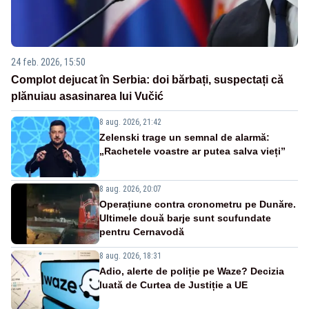
24 feb. 2026, 15:50
Complot dejucat în Serbia: doi bărbați, suspectați că
plănuiau asasinarea lui Vučić
8 aug. 2026, 21:42
Zelenski trage un semnal de alarmă:
„Rachetele voastre ar putea salva vieți”
8 aug. 2026, 20:07
Operațiune contra cronometru pe Dunăre.
Ultimele două barje sunt scufundate
pentru Cernavodă
8 aug. 2026, 18:31
Adio, alerte de poliție pe Waze? Decizia
luată de Curtea de Justiție a UE