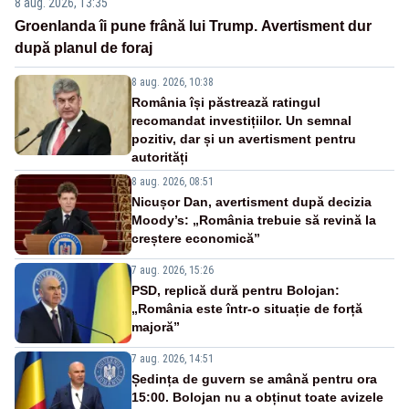
8 aug. 2026, 13:35
Groenlanda îi pune frână lui Trump. Avertisment dur
după planul de foraj
8 aug. 2026, 10:38
România își păstrează ratingul
recomandat investițiilor. Un semnal
pozitiv, dar și un avertisment pentru
autorități
8 aug. 2026, 08:51
Nicușor Dan, avertisment după decizia
Moody’s: „România trebuie să revină la
creștere economică”
7 aug. 2026, 15:26
PSD, replică dură pentru Bolojan:
„România este într-o situație de forță
majoră”
7 aug. 2026, 14:51
Ședința de guvern se amână pentru ora
15:00. Bolojan nu a obținut toate avizele