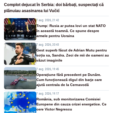
Complot dejucat în Serbia: doi bărbați, suspectați că
plănuiau asasinarea lui Vučić
7 aug. 2026, 21:42
Trump: Rusia ar putea lovi un stat NATO
în această toamnă. Ce spune despre
armele pentru Ucraina
7 aug. 2026, 20:43
Gest superb făcut de Adrian Mutu pentru
soția sa, Sandra. Zeci de mii de oameni au
văzut imaginile
7 aug. 2026, 19:45
Operațiune fără precedent pe Dunăre.
Cum funcționează digul din barje care
ajută centrala de la Cernavodă
7 aug. 2026, 19:17
România, sub monitorizarea Comisiei
Europene din cauza crizei energetice. Ce
cere Victor Negrescu