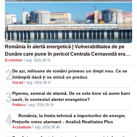
România în alertă energetică | Vulnerabilitatea de pe
Dunăre care pune în pericol Centrala Cernavodă era
Economie
·
1 aug. 2026, 09:32
cunoscută de pe vremea lui Ceaușescu
2
De azi, milioane de români primesc un drept nou. Ce se
întâmplă dacă ți se strică un produs
Social
-
1 aug. 2026, 09:37
3
Piperea, semnal de alarmă. De ce este bine să avem bani
cash, în contextul alertei energetice?
Politica
-
1 aug. 2026, 09:39
4
România, la limita tehnică a importurilor de energie.
Prețurile cresc alarmant - Analiză Realitatea Plus
Actualitate
-
1 aug. 2026, 09:46