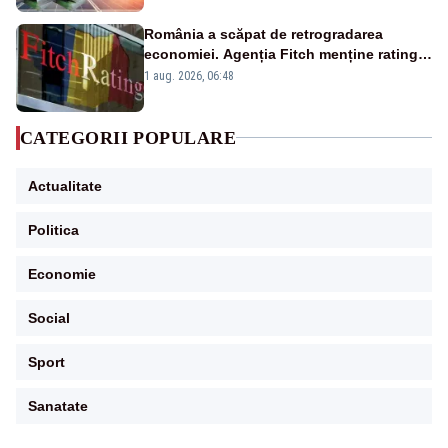
România a scăpat de retrogradarea
economiei. Agenția Fitch menține ratingul
„BBB-” cu perspectivă negativă
1 aug. 2026, 06:48
CATEGORII POPULARE
Actualitate
Politica
Economie
Social
Sport
Sanatate