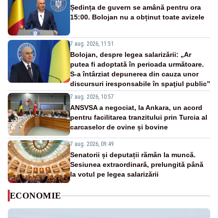
Ședința de guvern se amână pentru ora
15:00. Bolojan nu a obținut toate avizele
7 aug. 2026, 11:51
Bolojan, despre legea salarizării: „Ar
putea fi adoptată în perioada următoare.
S-a întârziat depunerea din cauza unor
discursuri iresponsabile în spaţiul public”
7 aug. 2026, 10:57
ANSVSA a negociat, la Ankara, un acord
pentru facilitarea tranzitului prin Turcia al
carcaselor de ovine și bovine
7 aug. 2026, 09:49
Senatorii și deputații rămân la muncă.
Sesiunea extraordinară, prelungită până
la votul pe legea salarizării
ECONOMIE