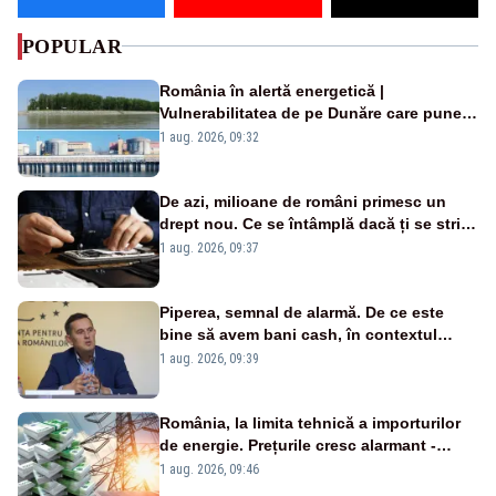
POPULAR
România în alertă energetică |
Vulnerabilitatea de pe Dunăre care pune
în pericol Centrala Cernavodă era
1 aug. 2026, 09:32
cunoscută de pe vremea lui Ceaușescu
De azi, milioane de români primesc un
drept nou. Ce se întâmplă dacă ți se strică
un produs
1 aug. 2026, 09:37
Piperea, semnal de alarmă. De ce este
bine să avem bani cash, în contextul
alertei energetice?
1 aug. 2026, 09:39
România, la limita tehnică a importurilor
de energie. Prețurile cresc alarmant -
Analiză Realitatea Plus
1 aug. 2026, 09:46