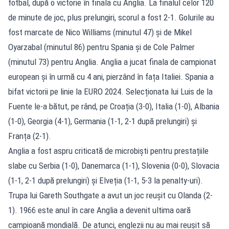
fotbal, după o victorie în finala cu Anglia. La finalul celor 120
de minute de joc, plus prelungiri, scorul a fost 2-1. Golurile au
fost marcate de Nico Williams (minutul 47) și de Mikel
Oyarzabal (minutul 86) pentru Spania și de Cole Palmer
(minutul 73) pentru Anglia. Anglia a jucat finala de campionat
european și în urmă cu 4 ani, pierzând în fața Italiei. Spania a
bifat victorii pe linie la EURO 2024. Selecționata lui Luis de la
Fuente le-a bătut, pe rând, pe Croația (3-0), Italia (1-0), Albania
(1-0), Georgia (4-1), Germania (1-1, 2-1 după prelungiri) și
Franța (2-1).
Anglia a fost aspru criticată de microbiști pentru prestațiile
slabe cu Serbia (1-0), Danemarca (1-1), Slovenia (0-0), Slovacia
(1-1, 2-1 după prelungiri) și Elveția (1-1, 5-3 la penalty-uri).
Trupa lui Gareth Southgate a avut un joc reușit cu Olanda (2-
1). 1966 este anul în care Anglia a devenit ultima oară
campioană mondială. De atunci, englezii nu au mai reușit să