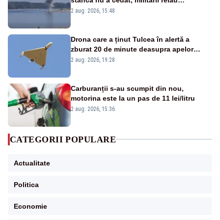
detonările luni – VIDEO
2 aug. 2026, 15:48
Drona care a ținut Tulcea în alertă a
zburat 20 de minute deasupra apelor
României. Au fost ridicate două F-16
2 aug. 2026, 19:28
Carburanții s-au scumpit din nou,
motorina este la un pas de 11 lei/litru
2 aug. 2026, 15:36
CATEGORII POPULARE
Actualitate
Politica
Economie