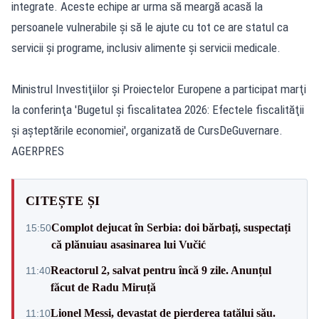
integrate. Aceste echipe ar urma să meargă acasă la
persoanele vulnerabile şi să le ajute cu tot ce are statul ca
servicii şi programe, inclusiv alimente şi servicii medicale.
Ministrul Investiţiilor şi Proiectelor Europene a participat marţi
la conferinţa 'Bugetul şi fiscalitatea 2026: Efectele fiscalităţii
şi aşteptările economiei', organizată de CursDeGuvernare.
AGERPRES
CITEȘTE ȘI
Complot dejucat în Serbia: doi bărbați, suspectați
15:50
că plănuiau asasinarea lui Vučić
Reactorul 2, salvat pentru încă 9 zile. Anunțul
11:40
făcut de Radu Miruță
Lionel Messi, devastat de pierderea tatălui său.
11:10