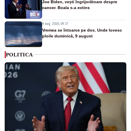
Joe Biden, vești îngrijorătoare despre
cancer. Boala s-a extins
9 aug. 2026, 09:37
Vremea se întoarce pe dos. Unde lovesc
ploile duminică, 9 august
POLITICA