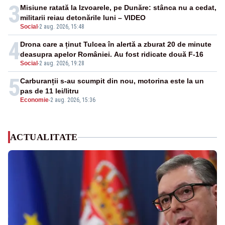
3
Misiune ratată la Izvoarele, pe Dunăre: stânca nu a cedat,
militarii reiau detonările luni – VIDEO
Social
-
2 aug. 2026, 15:48
4
Drona care a ținut Tulcea în alertă a zburat 20 de minute
deasupra apelor României. Au fost ridicate două F-16
Social
-
2 aug. 2026, 19:28
5
Carburanții s-au scumpit din nou, motorina este la un
pas de 11 lei/litru
Economie
-
2 aug. 2026, 15:36
ACTUALITATE