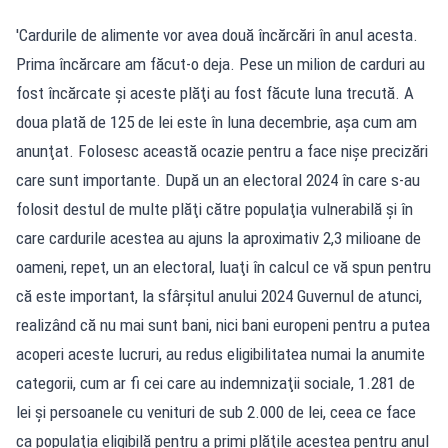
'Cardurile de alimente vor avea două încărcări în anul acesta.
Prima încărcare am făcut-o deja. Pese un milion de carduri au
fost încărcate şi aceste plăţi au fost făcute luna trecută. A
doua plată de 125 de lei este în luna decembrie, aşa cum am
anunţat. Folosesc această ocazie pentru a face nişe precizări
care sunt importante. După un an electoral 2024 în care s-au
folosit destul de multe plăţi către populaţia vulnerabilă şi în
care cardurile acestea au ajuns la aproximativ 2,3 milioane de
oameni, repet, un an electoral, luaţi în calcul ce vă spun pentru
că este important, la sfârşitul anului 2024 Guvernul de atunci,
realizând că nu mai sunt bani, nici bani europeni pentru a putea
acoperi aceste lucruri, au redus eligibilitatea numai la anumite
categorii, cum ar fi cei care au indemnizaţii sociale, 1.281 de
lei şi persoanele cu venituri de sub 2.000 de lei, ceea ce face
ca populaţia eligibilă pentru a primi plăţile acestea pentru anul