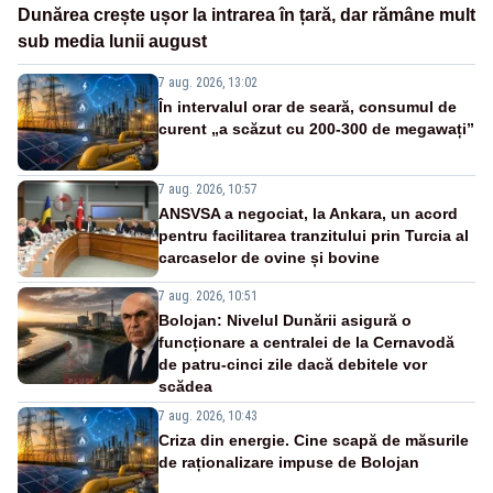
Dunărea crește ușor la intrarea în țară, dar rămâne mult
sub media lunii august
7 aug. 2026, 13:02
În intervalul orar de seară, consumul de
curent „a scăzut cu 200-300 de megawați”
7 aug. 2026, 10:57
ANSVSA a negociat, la Ankara, un acord
pentru facilitarea tranzitului prin Turcia al
carcaselor de ovine și bovine
7 aug. 2026, 10:51
Bolojan: Nivelul Dunării asigură o
funcționare a centralei de la Cernavodă
de patru-cinci zile dacă debitele vor
scădea
7 aug. 2026, 10:43
Criza din energie. Cine scapă de măsurile
de raționalizare impuse de Bolojan