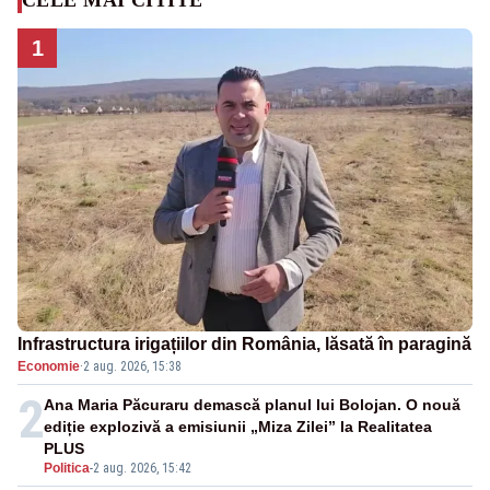
1
Infrastructura irigațiilor din România, lăsată în paragină
Economie
·
2 aug. 2026, 15:38
2
Ana Maria Păcuraru demască planul lui Bolojan. O nouă
ediție explozivă a emisiunii „Miza Zilei” la Realitatea
PLUS
Politica
-
2 aug. 2026, 15:42