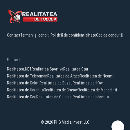
Contact
Termeni și condiții
Politică de confidențialitate
Cod de conduită
Parteneri:
Realitatea.NET
Realitatea Sportiva
Realitatea Star
Realitatea de Teleorman
Realitatea de Arges
Realitatea de Neamt
Realitatea de Galati
Realitatea de Buzau
Realitatea de Ilfov
Realitatea de Harghita
Realitatea de Brasov
Realitatea de Mehedinti
Realitatea de Gorj
Realitatea de Calarasi
Realitatea de Ialomita
© 2026 PHG Media Invest LLC
Facebook
YouTube
TikTok