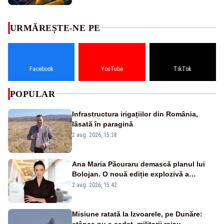
URMĂREȘTE-NE PE
Facebook
YouTube
TikTok
POPULAR
Infrastructura irigațiilor din România,
lăsată în paragină
2 aug. 2026, 15:38
Ana Maria Păcuraru demască planul lui
Bolojan. O nouă ediție explozivă a
emisiunii „Miza Zilei” la Realitatea PLUS
2 aug. 2026, 15:42
Misiune ratată la Izvoarele, pe Dunăre:
stânca nu a cedat, militarii reiau