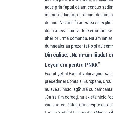
adus prin faptul că am condus ședinț
memorandumuri, care sunt documente 
domnul Nazare. În acestea se explica 
după aceea contractele erau trimise p
ulterior urma comanda. Nu am iniția
dumnealor au prezentat-o și au semnat
Din culise: „Nu m-am lăudat cu
Leyen era pentru PNRR”
Fostul șef al Executivului a ținut să 
președintei Comisiei Europene, Ursula
nu aveau nicio legătură cu campania
„Ca să fim corecți, nu există nicio f
vaccinarea. Fotografia despre care 
fost la Spitalul Universitar (Munici