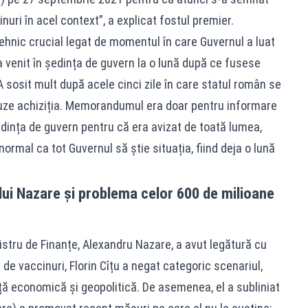
uri în acel context”, a explicat fostul premier.
 tehnic crucial legat de momentul în care Guvernul a luat
enit în ședința de guvern la o lună după ce fusese
 A sosit mult după acele cinci zile în care statul român se
uze achiziția. Memorandumul era doar pentru informare
edința de guvern pentru că era avizat de toată lumea,
normal ca tot Guvernul să știe situația, fiind deja o lună
 lui Nazare și problema celor 600 de milioane
istru de Finanțe, Alexandru Nazare, a avut legătură cu
e de vaccinuri, Florin Cîțu a negat categoric scenariul,
 economică și geopolitică. De asemenea, el a subliniat