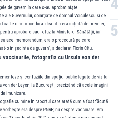
ele de guvern în care s-au aprobat niște
ale Guvernului, coinițiate de domnul Voiculescu și de
foarte clar procedura: discuția era inițiată de premier,
entru aprobare sau refuz la Ministerul Sănătății, iar
t eu acel memorandum, era o procedură pe care
-o în ședința de guvern”, a declarat Florin Cîțu.
 vaccinurile, fotografia cu Ursula von der
demonteze și confuziile din spațiul public legate de vizita
 von der Leyen, la București, precizând că acele imagini
 de imunizare.
otografie cu mine în raportul care arată cum a fost făcută
se vorbește era despre PNRR, nu despre vaccinare. Am
pal) pe 27 septembrie 2021 pentru că atunci s-a semnat