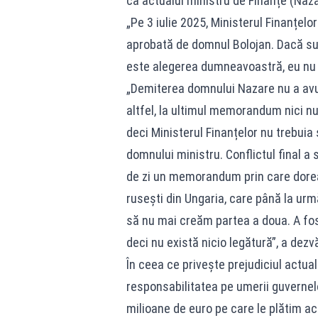
că actualul ministru de Finanțe (Naz
„Pe 3 iulie 2025, Ministerul Finanțelo
aprobată de domnul Bolojan. Dacă sun
este alegerea dumneavoastră, eu nu 
„Demiterea domnului Nazare nu a avu
altfel, la ultimul memorandum nici nu
deci Ministerul Finanțelor nu trebuia
domnului ministru. Conflictul final a
de zi un memorandum prin care dorea
rusești din Ungaria, care până la urmă
să nu mai creăm partea a doua. A fo
deci nu există nicio legătură”, a dezvă
În ceea ce privește prejudiciul actual 
responsabilitatea pe umerii guvernel
milioane de euro pe care le plătim ac