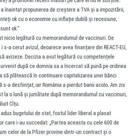
are) a promovat recent măsuri pe care el nu le susține:
r a înaintat propunerea de creștere a TVA și a impozitării,
teți ok cu o economie cu inflație dublă și recesiune,
sunt ok.”
t nicio legătură cu memorandumul de vaccinuri. De
 i s-a cerut avizul, deoarece avea finanțare din REACT-EU,
 să avizeze. Decizia a avut legătură cu competențele
 survenit după ce domnia sa a încercat să pună pe ordinea
 să plătească în continuare capitalizarea unei bănci
 s-a desființat, iar România a pierdut banii acolo. Am zis
st la o lună și jumătate după memorandumul cu vaccinuri,
luit Cîțu.
adus bugetului de stat, fostul lider liberal a plasat
or care i-au succedat: „Partea aceasta cu cele 600 de
um celor de la Pfizer provine dintr-un contract și o