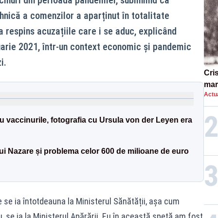
ehnică a comenzilor a aparținut în totalitate
a respins acuzațiile care i se aduc, explicând
uarie 2021, într-un context economic și pandemic
i.
Cri
mar
Actua
„O 
u vaccinurile, fotografia cu Ursula von der Leyen era
lui Nazare și problema celor 600 de milioane de euro
 se ia întotdeauna la Ministerul Sănătății, așa cum
se ia la Ministerul Apărării. Eu în această speță am fost