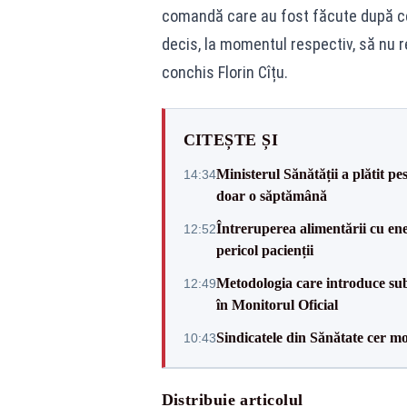
comandă care au fost făcute după ce
decis, la momentul respectiv, să nu re
conchis Florin Cîțu.
CITEȘTE ȘI
Ministerul Sănătății a plătit pe
14:34
doar o săptămână
Întreruperea alimentării cu ene
12:52
pericol pacienții
Metodologia care introduce sub
12:49
în Monitorul Oficial
Sindicatele din Sănătate cer mo
10:43
Distribuie articolul