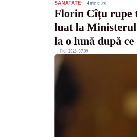
·
SANATATE
4 min citire
Florin Cîțu rupe 
luat la Minister
la o lună după ce
7 iul. 2026, 07:39