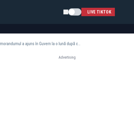
Schimba tema
LIVE TIKTOK
Florin Cîțu rupe tăcerea în dosarul vaccinurilor: „Decizia s-a luat la Ministerul Sănătății. Memorandumul a ajuns în Guvern la o lună după ce expirase termenul de refuz”
Advertising