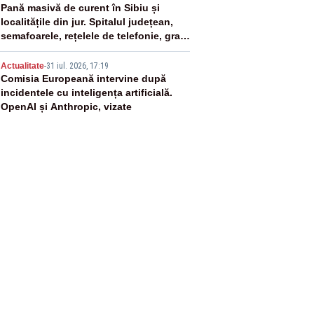
4
Pană masivă de curent în Sibiu și
localitățile din jur. Spitalul județean,
semafoarele, rețelele de telefonie, grav
afectate
5
Actualitate
-
31 iul. 2026, 17:19
Comisia Europeană intervine după
incidentele cu inteligența artificială.
OpenAI și Anthropic, vizate