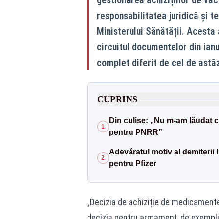
responsabilitatea juridică și t
Ministerului Sănătății. Acesta 
circuitul documentelor din ian
complet diferit de cel de astăz
CUPRINS
Din culise: „Nu m-am lăudat c
1
pentru PNRR”
Adevăratul motiv al demiterii 
2
pentru Pfizer
„Decizia de achiziție de medicamente
decizia pentru armament, de exemplu, 