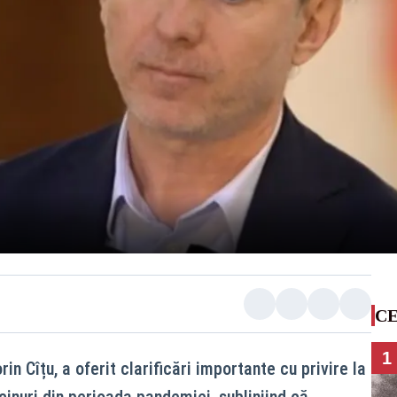
CE
1
rin Cîțu, a oferit clarificări importante cu privire la
cinuri din perioada pandemiei, subliniind că