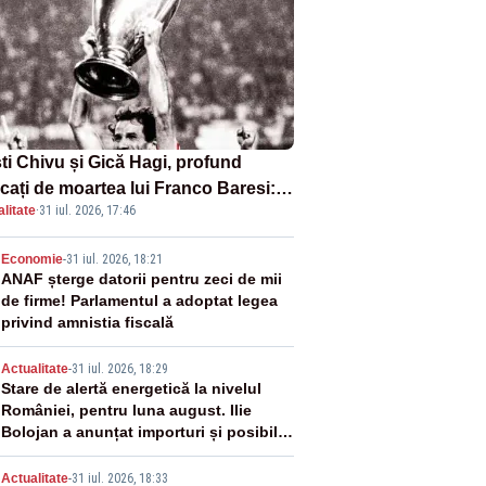
sti Chivu și Gică Hagi, profund
cați de moartea lui Franco Baresi:
litate
·
31 iul. 2026, 17:46
legendă a fotbalului mondial”
2
Economie
-
31 iul. 2026, 18:21
ANAF șterge datorii pentru zeci de mii
de firme! Parlamentul a adoptat legea
privind amnistia fiscală
3
Actualitate
-
31 iul. 2026, 18:29
Stare de alertă energetică la nivelul
României, pentru luna august. Ilie
Bolojan a anunțat importuri și posibile
restricții – VIDEO
Actualitate
-
31 iul. 2026, 18:33