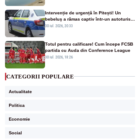
Intervenție de urgență în Pitești! Un
bebeluș a rămas captiv într-un autoturism
din cauza unei defecțiuni
30 iul. 2026, 20:33
Totul pentru calificare! Cum începe FCSB
partida cu Auda din Conference League
30 iul. 2026, 18:26
CATEGORII POPULARE
Actualitate
Politica
Economie
Social