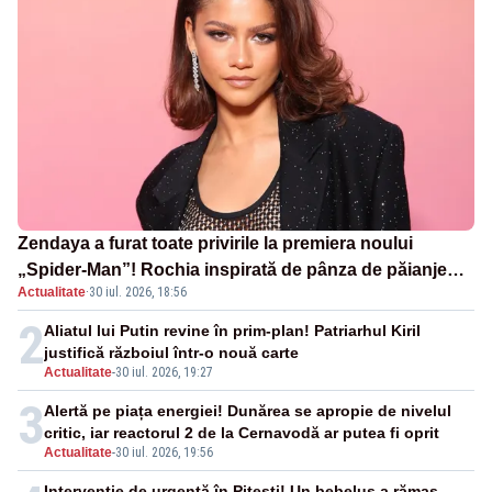
Zendaya a furat toate privirile la premiera noului
„Spider-Man”! Rochia inspirată de pânza de păianjen a
Actualitate
·
30 iul. 2026, 18:56
făcut senzație
2
Aliatul lui Putin revine în prim-plan! Patriarhul Kiril
justifică războiul într-o nouă carte
Actualitate
-
30 iul. 2026, 19:27
3
Alertă pe piața energiei! Dunărea se apropie de nivelul
critic, iar reactorul 2 de la Cernavodă ar putea fi oprit
Actualitate
-
30 iul. 2026, 19:56
Intervenție de urgență în Pitești! Un bebeluș a rămas