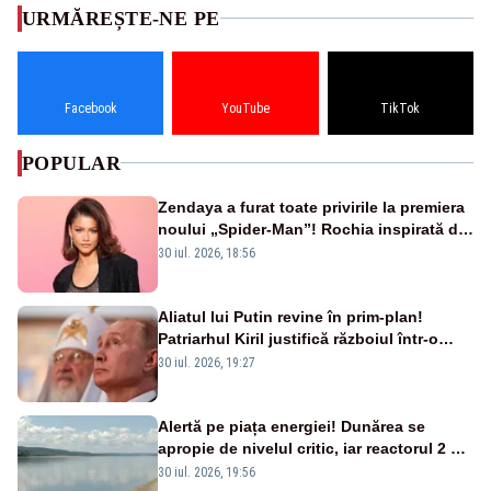
URMĂREȘTE-NE PE
Facebook
YouTube
TikTok
POPULAR
Zendaya a furat toate privirile la premiera
noului „Spider-Man”! Rochia inspirată de
pânza de păianjen a făcut senzație
30 iul. 2026, 18:56
Aliatul lui Putin revine în prim-plan!
Patriarhul Kiril justifică războiul într-o
nouă carte
30 iul. 2026, 19:27
Alertă pe piața energiei! Dunărea se
apropie de nivelul critic, iar reactorul 2 de
la Cernavodă ar putea fi oprit
30 iul. 2026, 19:56