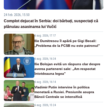
24 feb. 2026, 15:50
Complot dejucat în Serbia: doi bărbați, suspectați că
plănuiau asasinarea lui Vučić
6 aug. 2026, 17:17
Ilie Dumitrescu îl apără pe Gigi Becali:
„Problema de la FCSB nu este patronul”
6 aug. 2026, 16:34
Ilie Bolojan evită un răspuns clar despre
averea partenerei sale: „Am respectat
întotdeauna legea”
6 aug. 2026, 16:14
Vladimir Putin intervine în politica
monetară a Rusiei. Presiunile asupra
Băncii Centrale se intensifică
6 aug. 2026, 15:24