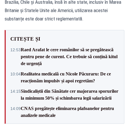
Brazilia, Chile și Australia, însă în alte state, inclusiv în Marea
Britanie și Statele Unite ale Americii, utilizarea acestei
substanțe este doar strict reglementată.
CITEȘTE ȘI
Raed Arafat le cere românilor să se pregătească
12:53
pentru pene de curent. Ce trebuie să conțină kitul
de urgență
Realitatea medicală cu Nicole Păcuraru: De ce
10:04
reacționăm impulsiv și apoi regretăm?
Sindicaliștii din Sănătate cer majorarea sporurilor
14:15
la minimum 50% și schimbarea legii salarizării
CNAS pregătește eliminarea plafoanelor pentru
14:09
analizele medicale