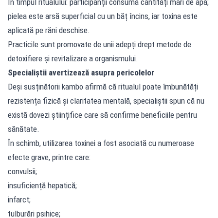
În timpul ritualului: participanții consumă cantități mari de apă;
pielea este arsă superficial cu un băț încins, iar toxina este
aplicată pe răni deschise.
Practicile sunt promovate de unii adepți drept metode de
detoxifiere și revitalizare a organismului.
Specialiștii avertizează asupra pericolelor
Deși susținătorii kambo afirmă că ritualul poate îmbunătăți
rezistența fizică și claritatea mentală, specialiștii spun că nu
există dovezi științifice care să confirme beneficiile pentru
sănătate.
În schimb, utilizarea toxinei a fost asociată cu numeroase
efecte grave, printre care:
convulsii;
insuficiență hepatică;
infarct;
tulburări psihice;