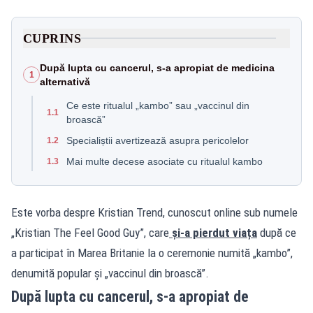
CUPRINS
După lupta cu cancerul, s-a apropiat de medicina
1
alternativă
Ce este ritualul „kambo” sau „vaccinul din
1.1
broască”
Specialiștii avertizează asupra pericolelor
1.2
Mai multe decese asociate cu ritualul kambo
1.3
Este vorba despre Kristian Trend, cunoscut online sub numele
„Kristian The Feel Good Guy”, care
și-a pierdut viața
după ce
a participat în Marea Britanie la o ceremonie numită „kambo”,
denumită popular și „vaccinul din broască”.
După lupta cu cancerul, s-a apropiat de