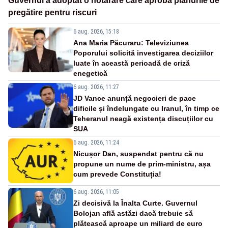
Guvernul a adoptat o hotărâre care aprobă planurile de
pregătire pentru riscuri
6 aug. 2026, 15:18
Ana Maria Păcuraru: Televiziunea
Poporului solicită investigarea deciziilor
luate în această perioadă de criză
enegetică
6 aug. 2026, 11:27
JD Vance anunță negocieri de pace
dificile și îndelungate cu Iranul, în timp ce
Teheranul neagă existența discuțiilor cu
SUA
6 aug. 2026, 11:24
Nicușor Dan, suspendat pentru că nu
propune un nume de prim-ministru, așa
cum prevede Constituția!
6 aug. 2026, 11:05
Zi decisivă la Înalta Curte. Guvernul
Bolojan află astăzi dacă trebuie să
plătească aproape un miliard de euro