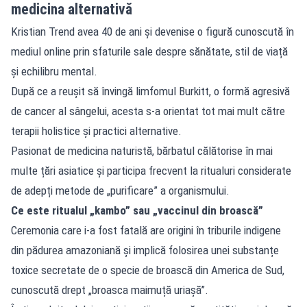
medicina alternativă
Kristian Trend avea 40 de ani și devenise o figură cunoscută în
mediul online prin sfaturile sale despre sănătate, stil de viață
și echilibru mental.
După ce a reușit să învingă limfomul Burkitt, o formă agresivă
de cancer al sângelui, acesta s-a orientat tot mai mult către
terapii holistice și practici alternative.
Pasionat de medicina naturistă, bărbatul călătorise în mai
multe țări asiatice și participa frecvent la ritualuri considerate
de adepți metode de „purificare” a organismului.
Ce este ritualul „kambo” sau „vaccinul din broască”
Ceremonia care i-a fost fatală are origini în triburile indigene
din pădurea amazoniană și implică folosirea unei substanțe
toxice secretate de o specie de broască din America de Sud,
cunoscută drept „broasca maimuță uriașă”.