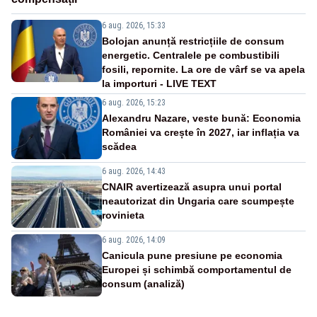
6 aug. 2026, 15:33
Bolojan anunță restricțiile de consum
energetic. Centralele pe combustibili
fosili, repornite. La ore de vârf se va apela
la importuri - LIVE TEXT
6 aug. 2026, 15:23
Alexandru Nazare, veste bună: Economia
României va crește în 2027, iar inflația va
scădea
6 aug. 2026, 14:43
CNAIR avertizează asupra unui portal
neautorizat din Ungaria care scumpește
rovinieta
6 aug. 2026, 14:09
Canicula pune presiune pe economia
Europei și schimbă comportamentul de
consum (analiză)