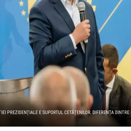
EI PREZIDENȚIALE E SUPORTUL CETĂȚENILOR. DIFERENȚA DINTRE M