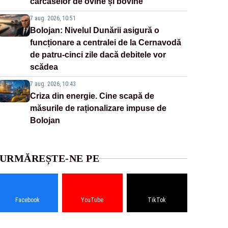
carcaselor de ovine și bovine
7 aug. 2026, 10:51
Bolojan: Nivelul Dunării asigură o
funcționare a centralei de la Cernavodă
de patru-cinci zile dacă debitele vor
scădea
7 aug. 2026, 10:43
Criza din energie. Cine scapă de
măsurile de raționalizare impuse de
Bolojan
URMĂREȘTE-NE PE
Facebook
YouTube
TikTok