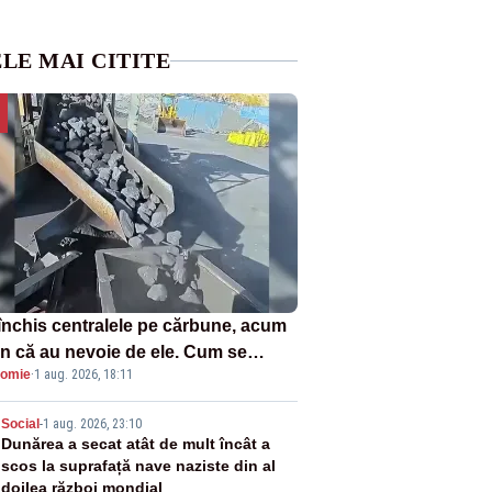
LE MAI CITITE
închis centralele pe cărbune, acum
n că au nevoie de ele. Cum se
omie
·
1 aug. 2026, 18:11
ează vina în plină criză energetică
2
Social
-
1 aug. 2026, 23:10
Dunărea a secat atât de mult încât a
scos la suprafață nave naziste din al
doilea război mondial