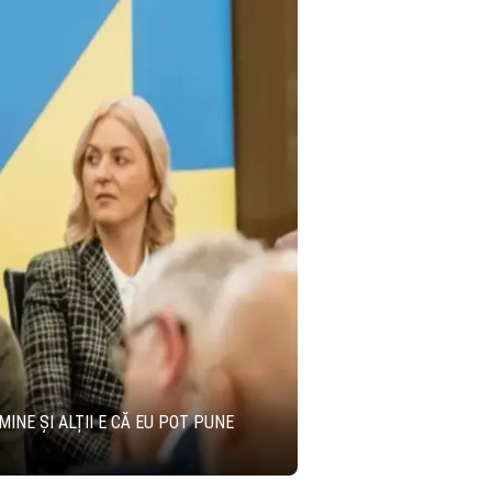
INE ȘI ALȚII E CĂ EU POT PUNE