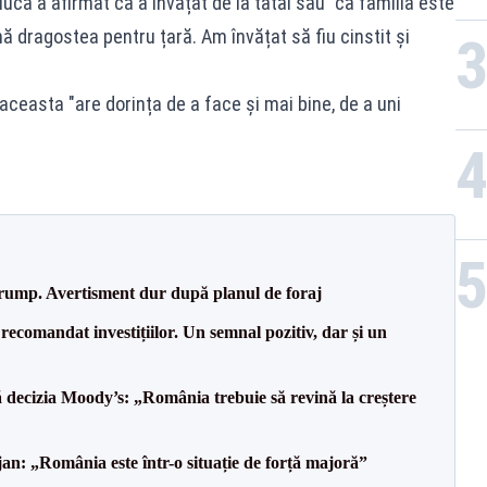
Ciucă a afirmat că a învățat de la tatăl său "că familia este
ă dragostea pentru țară. Am învățat să fiu cinstit și
 aceasta "are dorința de a face și mai bine, de a uni
Trump. Avertisment dur după planul de foraj
recomandat investițiilor. Un semnal pozitiv, dar și un
decizia Moody’s: „România trebuie să revină la creștere
an: „România este într-o situație de forță majoră”