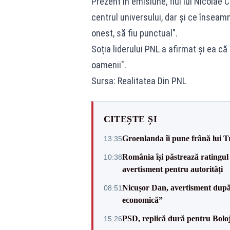
Prezent în emisiune, fiul lui Nicolae 
centrul universului, dar și ce înseamn
onest, să fiu punctual".
Soția liderului PNL a afirmat și ea că
oamenii".
Sursa: Realitatea Din PNL
CITEȘTE ȘI
Groenlanda îi pune frână lui 
13:35
România își păstrează ratingul 
10:38
avertisment pentru autorități
Nicușor Dan, avertisment după 
08:51
economică”
PSD, replică dură pentru Boloj
15:26