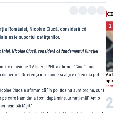
CE
1
nţia României, Nicolae Ciucă, consideră că
ale este suportul cetățenilor.
âniei, Nicolae Ciucă, consideră că fundamentul funcției
.
într-o emisiune TV, liderul PNL a afirmat "Cine îl mai
 disperare. Diferența între mine și alții e că eu mă pot
Au 
spu
Econ
pas
colae Ciucă a afirmat că "în politică nu sunt ordine, sunt
 pe care l-am dat a fost: după mine, urmați-mă!" Am o
or neîmpărtășit."