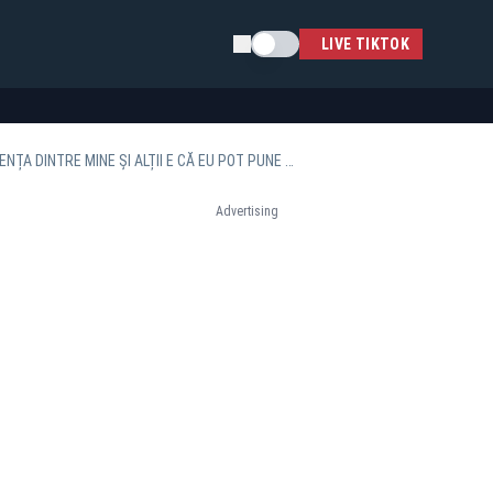
Schimba tema
LIVE TIKTOK
NICOLAE CIUCĂ: FUNDAMENTUL FUNCȚIEI PREZIDENȚIALE E SUPORTUL CETĂȚENILOR. DIFERENȚA DINTRE MINE ȘI ALȚII E CĂ EU POT PUNE CAPUL LINIȘTIT PE PERNĂ
Advertising