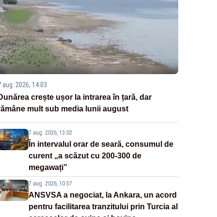
7 aug. 2026, 14:03
Dunărea crește ușor la intrarea în țară, dar
rămâne mult sub media lunii august
7 aug. 2026, 13:02
În intervalul orar de seară, consumul de
curent „a scăzut cu 200-300 de
megawați”
7 aug. 2026, 10:57
ANSVSA a negociat, la Ankara, un acord
pentru facilitarea tranzitului prin Turcia al