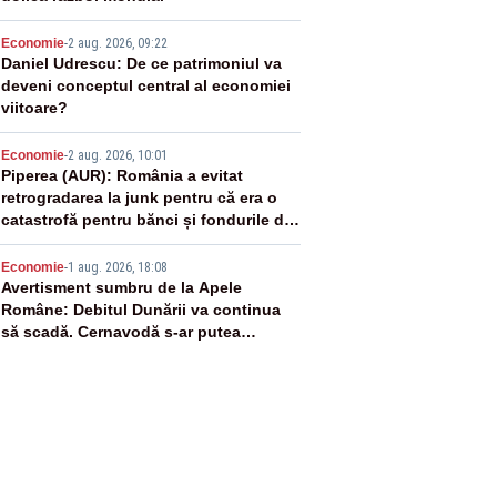
3
Economie
-
2 aug. 2026, 09:22
Daniel Udrescu: De ce patrimoniul va
deveni conceptul central al economiei
viitoare?
4
Economie
-
2 aug. 2026, 10:01
Piperea (AUR): România a evitat
retrogradarea la junk pentru că era o
catastrofă pentru bănci și fondurile de
pensii
5
Economie
-
1 aug. 2026, 18:08
Avertisment sumbru de la Apele
Române: Debitul Dunării va continua
să scadă. Cernavodă s-ar putea
închide în 4 zile