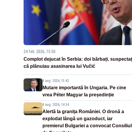
24 feb. 2026, 15:50
Complot dejucat în Serbia: doi bărbați, suspectaț
că plănuiau asasinarea lui Vučić
8 aug. 2026, 15:42
Mutare importantă în Ungaria. Pe cine
vrea Péter Magyar la președinție
8 aug. 2026, 14:34
Alertă la granița României. O dronă a
explodat lângă un gazoduct, iar
premierul Bulgariei a convocat Consiliul