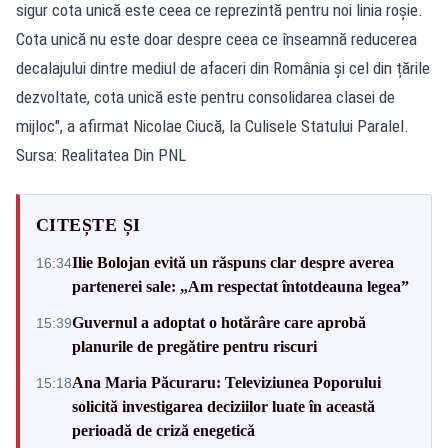
sigur cota unică este ceea ce reprezintă pentru noi linia roșie.
Cota unică nu este doar despre ceea ce înseamnă reducerea
decalajului dintre mediul de afaceri din România și cel din țările
dezvoltate, cota unică este pentru consolidarea clasei de
mijloc", a afirmat Nicolae Ciucă, la Culisele Statului Paralel.
Sursa: Realitatea Din PNL
CITEȘTE ȘI
Ilie Bolojan evită un răspuns clar despre averea
16:34
partenerei sale: „Am respectat întotdeauna legea”
Guvernul a adoptat o hotărâre care aprobă
15:39
planurile de pregătire pentru riscuri
Ana Maria Păcuraru: Televiziunea Poporului
15:18
solicită investigarea deciziilor luate în această
perioadă de criză enegetică