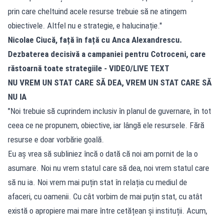
prin care cheltuind acele resurse trebuie să ne atingem
obiectivele. Altfel nu e strategie, e halucinație."
Nicolae Ciucă, față în față cu Anca Alexandrescu.
Dezbaterea decisivă a campaniei pentru Cotroceni, care
răstoarnă toate strategiile - VIDEO/LIVE TEXT
NU VREM UN STAT CARE SĂ DEA, VREM UN STAT CARE SĂ
NU IA
"Noi trebuie să cuprindem inclusiv în planul de guvernare, în tot
ceea ce ne propunem, obiective, iar lângă ele resursele. Fără
resurse e doar vorbărie goală.
Eu aș vrea să subliniez încă o dată că noi am pornit de la o
asumare. Noi nu vrem statul care să dea, noi vrem statul care
să nu ia. Noi vrem mai puțin stat în relația cu mediul de
afaceri, cu oamenii. Cu cât vorbim de mai puțin stat, cu atât
există o apropiere mai mare între cetățean și instituții. Acum,