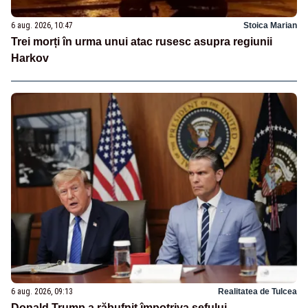
6 aug. 2026, 10:47
Stoica Marian
Trei morți în urma unui atac rusesc asupra regiunii
Harkov
6 aug. 2026, 09:13
Realitatea de Tulcea
Donald Trump a răbufnit împotriva șefului