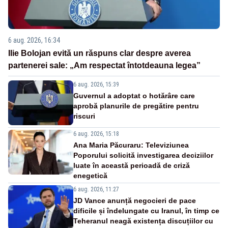
6 aug. 2026, 16:34
Ilie Bolojan evită un răspuns clar despre averea
partenerei sale: „Am respectat întotdeauna legea”
6 aug. 2026, 15:39
Guvernul a adoptat o hotărâre care
aprobă planurile de pregătire pentru
riscuri
6 aug. 2026, 15:18
Ana Maria Păcuraru: Televiziunea
Poporului solicită investigarea deciziilor
luate în această perioadă de criză
enegetică
6 aug. 2026, 11:27
JD Vance anunță negocieri de pace
dificile și îndelungate cu Iranul, în timp ce
Teheranul neagă existența discuțiilor cu