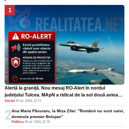
1
Alertă la graniță. Nou mesaj RO-Alert în nordul
județului Tulcea. MApN a ridicat de la sol două avioane
Social
·
30 iul. 2026, 22:12
F-16
2
Ana Maria Păcuraru, la Miza Zilei: ”Românii nu sunt naivi,
domnule premier Bolojan”
Politica
-
30 iul. 2026, 22:15