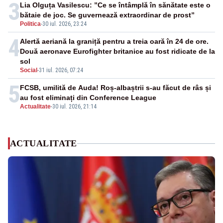
3
Lia Olguța Vasilescu: ”Ce se întâmplă în sănătate este o
bătaie de joc. Se guvernează extraordinar de prost”
Politica
-
30 iul. 2026, 23:24
4
Alertă aeriană la graniță pentru a treia oară în 24 de ore.
Două aeronave Eurofighter britanice au fost ridicate de la
sol
Social
-
31 iul. 2026, 07:24
5
FCSB, umilită de Auda! Roș-albaștrii s-au făcut de râs și
au fost eliminați din Conference League
Actualitate
-
30 iul. 2026, 21:14
ACTUALITATE