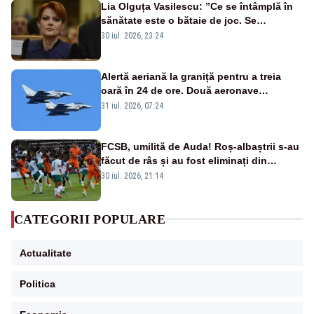
Lia Olguța Vasilescu: ”Ce se întâmplă în
sănătate este o bătaie de joc. Se
guvernează extraordinar de prost”
30 iul. 2026, 23:24
Alertă aeriană la graniță pentru a treia
oară în 24 de ore. Două aeronave
Eurofighter britanice au fost ridicate de la
31 iul. 2026, 07:24
sol
FCSB, umilită de Auda! Roș-albaștrii s-au
făcut de râs și au fost eliminați din
Conference League
30 iul. 2026, 21:14
CATEGORII POPULARE
Actualitate
Politica