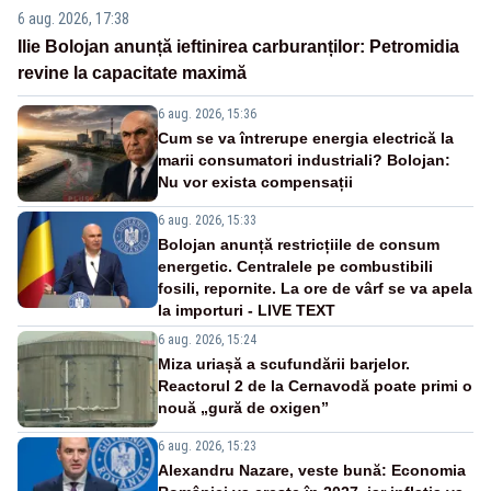
6 aug. 2026, 17:38
Ilie Bolojan anunță ieftinirea carburanților: Petromidia
revine la capacitate maximă
6 aug. 2026, 15:36
Cum se va întrerupe energia electrică la
marii consumatori industriali? Bolojan:
Nu vor exista compensații
6 aug. 2026, 15:33
Bolojan anunță restricțiile de consum
energetic. Centralele pe combustibili
fosili, repornite. La ore de vârf se va apela
la importuri - LIVE TEXT
6 aug. 2026, 15:24
Miza uriașă a scufundării barjelor.
Reactorul 2 de la Cernavodă poate primi o
nouă „gură de oxigen”
6 aug. 2026, 15:23
Alexandru Nazare, veste bună: Economia