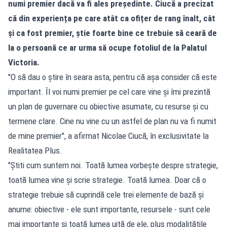
numi premier dacă va fi ales președinte. Ciucă a precizat
că din experiența pe care atât ca ofițer de rang înalt, cât
și ca fost premier, știe foarte bine ce trebuie să ceară de
la o persoană ce ar urma să ocupe fotoliul de la Palatul
Victoria.
"O să dau o știre în seara asta, pentru că așa consider că este
important. Îl voi numi premier pe cel care vine și îmi prezintă
un plan de guvernare cu obiective asumate, cu resurse și cu
termene clare. Cine nu vine cu un astfel de plan nu va fi numit
de mine premier", a afirmat Nicolae Ciucă, în exclusivitate la
Realitatea Plus.
"Știti cum suntem noi. Toată lumea vorbește despre strategie,
toată lumea vine și scrie strategie. Toată lumea. Doar că o
strategie trebuie să cuprindă cele trei elemente de bază și
anume: obiective - ele sunt importante, resursele - sunt cele
mai importante și toată lumea uită de ele, plus modalitățile