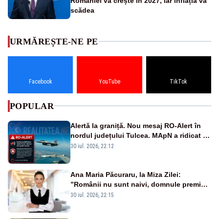
României va crește în 2027, iar inflația va
scădea
URMĂREȘTE-NE PE
Facebook
YouTube
TikTok
POPULAR
Alertă la graniță. Nou mesaj RO-Alert în
nordul județului Tulcea. MApN a ridicat de
la sol două avioane F-16
30 iul. 2026, 22:12
Ana Maria Păcuraru, la Miza Zilei:
”Românii nu sunt naivi, domnule premier
Bolojan”
30 iul. 2026, 22:15