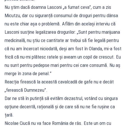
Nu știm dacă doamna Lasconi „a fumat ceva”, cum a zis
Micutzu, dar cu siguranță consumul de droguri pentru dânsa
nu este chiar așa o problemă. Aflăm din același interviu că
Lasconi susține legalizarea drogurilor: „Sunt pentru marijuana
medicinală, nu știu ce cantitate ar trebui să fie legală pentru
că nu am încercat niciodată, deși am fost în Olanda, mi-a fost
frică că nu-mi plătesc ratele și aveam un copil de crescut. Eu
nu sunt pentru pedepse mari pentru cei care consumă. Nu aș
merge în zona de penal.”
Reacția firească la această cavalcadă de gafe nu e decât
„ferească Dumnezeu”.
Dar ne stă în putință să evităm dezastrul, votând cu singura
opțiune decentă, rațională și de care să nu ne fie rușine ca
țară.
Nicolae Ciucă nu va face România de râs. Este un om cu