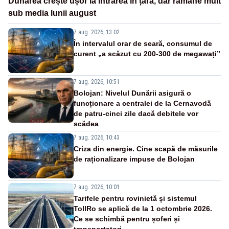
Dunărea crește ușor la intrarea în țară, dar rămâne mult
sub media lunii august
7 aug. 2026, 13:02
În intervalul orar de seară, consumul de
curent „a scăzut cu 200-300 de megawați”
7 aug. 2026, 10:51
Bolojan: Nivelul Dunării asigură o
funcționare a centralei de la Cernavodă
de patru-cinci zile dacă debitele vor
scădea
7 aug. 2026, 10:43
Criza din energie. Cine scapă de măsurile
de raționalizare impuse de Bolojan
7 aug. 2026, 10:01
Tarifele pentru rovinietă și sistemul
TollRo se aplică de la 1 octombrie 2026.
Ce se schimbă pentru șoferi și
transportatori