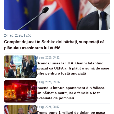
24 feb. 2026, 15:50
Complot dejucat în Serbia: doi bărbați, suspectați că
plănuiau asasinarea lui Vučić
8 aug. 2026, 09:22
Scandal uriaș la FIFA. Gianni Infantino,
acuzat că UEFA ar fi plătit o sumă de șase
cifre pentru o fostă angajată
8 aug. 2026, 09:06
Incendiu într-un apartament din Vâlcea.
Un bărbat a murit, iar o femeie a fost
evacuată de pompieri
8 aug. 2026, 08:53
Trump pune 1 miliard de dolari pe masa