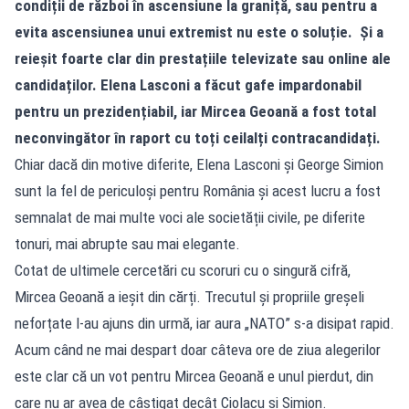
condiții de război în ascensiune la graniță, sau pentru a
evita ascensiunea unui extremist nu este o soluție. Și a
reieșit foarte clar din prestațiile televizate sau online ale
candidaților. Elena Lasconi a făcut gafe impardonabil
pentru un prezidențiabil, iar Mircea Geoană a fost total
neconvingător în raport cu toți ceilalți contracandidați.
Chiar dacă din motive diferite, Elena Lasconi și George Simion
sunt la fel de periculoși pentru România și acest lucru a fost
semnalat de mai multe voci ale societății civile, pe diferite
tonuri, mai abrupte sau mai elegante.
Cotat de ultimele cercetări cu scoruri cu o singură cifră,
Mircea Geoană a ieșit din cărți. Trecutul și propriile greșeli
neforțate l-au ajuns din urmă, iar aura „NATO” s-a disipat rapid.
Acum când ne mai despart doar câteva ore de ziua alegerilor
este clar că un vot pentru Mircea Geoană e unul pierdut, din
care nu ar avea de câștigat decât Ciolacu și Simion.