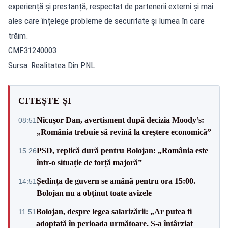
experiență și prestanță, respectat de partenerii externi și mai
ales care înțelege probleme de securitate și lumea în care
trăim.
CMF31240003
Sursa: Realitatea Din PNL
CITEȘTE ȘI
Nicușor Dan, avertisment după decizia Moody’s:
08:51
„România trebuie să revină la creștere economică”
PSD, replică dură pentru Bolojan: „România este
15:26
într-o situație de forță majoră”
Ședința de guvern se amână pentru ora 15:00.
14:51
Bolojan nu a obținut toate avizele
Bolojan, despre legea salarizării: „Ar putea fi
11:51
adoptată în perioada următoare. S-a întârziat