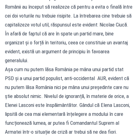
Românii au început să realizeze că pentru a evita o finală între
cei doi voturile nu trebuie risipite. La întrebarea cine trebuie să
capitalizeze votul util, răspunsul este evident: Nicolae Ciucă.
În afară de faptul că are în spate un partid mare, bine
organizat și o forță în teritoriu, ceea ce constituie un avantaj
evident, există un argument de principiu în favoarea
generalului.
Așa cum nu putem lăsa România pe mâna unui partid stat
PSD și a unui partid populist, anti-occidental AUR, evident că
nu putem lăsa România nici pe mâna unui președinte care nu
știe absolut nimic. Nivelul de ignoranță, în materie de orice, a
Elenei Lasconi este înspăimântător. Gândul că Elena Lasconi,
lipsită de cea mai elementară înțelegere a modului în care
funcționează lumea, ar putea fi Comandantul Suprem al
Armatei într-o situație de criză ar trebui să ne dea fiori.