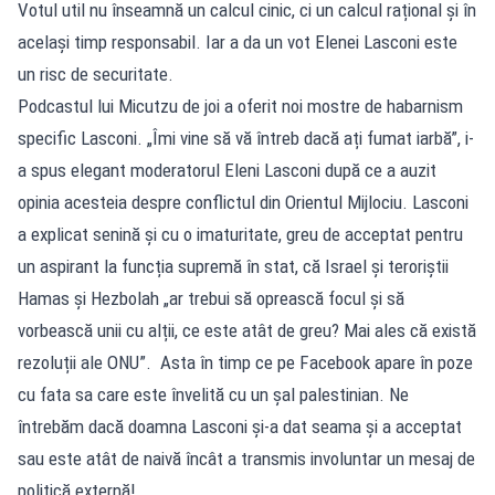
Votul util nu înseamnă un calcul cinic, ci un calcul rațional și în
același timp responsabil. Iar a da un vot Elenei Lasconi este
un risc de securitate.
Podcastul lui Micutzu de joi a oferit noi mostre de habarnism
specific Lasconi. „Îmi vine să vă întreb dacă ați fumat iarbă”, i-
a spus elegant moderatorul Eleni Lasconi după ce a auzit
opinia acesteia despre conflictul din Orientul Mijlociu. Lasconi
a explicat senină și cu o imaturitate, greu de acceptat pentru
un aspirant la funcția supremă în stat, că Israel și teroriștii
Hamas și Hezbolah „ar trebui să oprească focul și să
vorbească unii cu alții, ce este atât de greu? Mai ales că există
rezoluții ale ONU”. Asta în timp ce pe Facebook apare în poze
cu fata sa care este învelită cu un șal palestinian. Ne
întrebăm dacă doamna Lasconi și-a dat seama și a acceptat
sau este atât de naivă încât a transmis involuntar un mesaj de
politică externă!