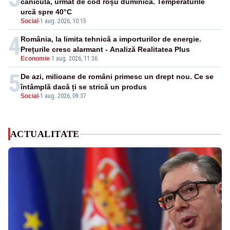
caniculă, urmat de cod roșu duminică. Temperaturile
urcă spre 40°C
Social
-
1 aug. 2026, 10:15
4
România, la limita tehnică a importurilor de energie.
Prețurile cresc alarmant - Analiză Realitatea Plus
Economie
-
1 aug. 2026, 11:36
5
De azi, milioane de români primesc un drept nou. Ce se
întâmplă dacă ți se strică un produs
Social
-
1 aug. 2026, 09:37
ACTUALITATE