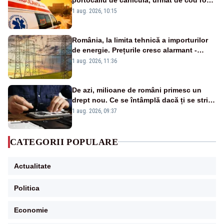
duminică. Temperaturile urcă spre 40°C
1 aug. 2026, 10:15
România, la limita tehnică a importurilor
de energie. Prețurile cresc alarmant -
Analiză Realitatea Plus
1 aug. 2026, 11:36
De azi, milioane de români primesc un
drept nou. Ce se întâmplă dacă ți se strică
un produs
1 aug. 2026, 09:37
CATEGORII POPULARE
Actualitate
Politica
Economie