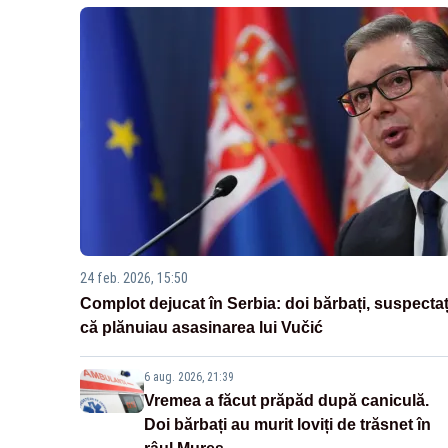
24 feb. 2026, 15:50
Complot dejucat în Serbia: doi bărbați, suspectaț
că plănuiau asasinarea lui Vučić
6 aug. 2026, 21:39
Vremea a făcut prăpăd după caniculă.
Doi bărbați au murit loviți de trăsnet în