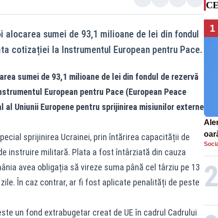
CE
1
i alocarea sumei de 93,1 milioane de lei din fondul
ta cotizației la Instrumentul European pentru Pace.
area sumei de 93,1 milioane de lei din fondul de rezervă
 Instrumentul European pentru Pace (European Peace
 al Uniunii Europene pentru sprijinirea misiunilor externe
Aler
oar
cial sprijinirea Ucrainei, prin întărirea capacității de
Socia
Euro
de instruire militară. Plata a fost întârziată din cauza
la s
omânia avea obligația să vireze suma până cel târziu pe 13
ile. În caz contrar, ar fi fost aplicate penalități de peste
te un fond extrabugetar creat de UE în cadrul Cadrului