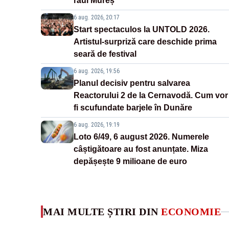
râul Mureș
6 aug. 2026, 20:17
Start spectaculos la UNTOLD 2026.
Artistul-surpriză care deschide prima
seară de festival
6 aug. 2026, 19:56
Planul decisiv pentru salvarea
Reactorului 2 de la Cernavodă. Cum vor
fi scufundate barjele în Dunăre
6 aug. 2026, 19:19
Loto 6/49, 6 august 2026. Numerele
câștigătoare au fost anunțate. Miza
depășește 9 milioane de euro
MAI MULTE ȘTIRI DIN
ECONOMIE