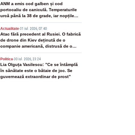
3
ANM a emis cod galben și cod
portocaliu de caniculă. Temperaturile
urcă până la 38 de grade, iar nopțile
devin tropicale
4
Actualitate
-
31 iul. 2026, 07:40
Atac fără precedent al Rusiei. O fabrică
de drone din Kiev deținută de o
companie americană, distrusă de o
rachetă rusească
5
Politica
-
30 iul. 2026, 23:24
Lia Olguța Vasilescu: ”Ce se întâmplă
în sănătate este o bătaie de joc. Se
guvernează extraordinar de prost”