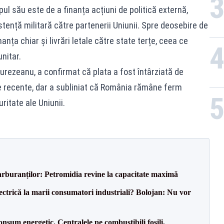
l său este de a finanța acțiuni de politică externă,
stență militară către partenerii Uniunii. Spre deosebire de
anța chiar și livrări letale către state terțe, ceea ce
nitar.
Hurezeanu, a confirmat că plata a fost întârziată de
le recente, dar a subliniat că România rămâne ferm
uritate ale Uniunii.
carburanților: Petromidia revine la capacitate maximă
ectrică la marii consumatori industriali? Bolojan: Nu vor
onsum energetic. Centralele pe combustibili fosili,