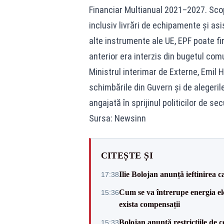
Financiar Multianual 2021–2027. Scopu
inclusiv livrări de echipamente și asi
alte instrumente ale UE, EPF poate fin
anterior era interzis din bugetul comu
Ministrul interimar de Externe, Emil 
schimbările din Guvern și de alegeri
angajată în sprijinul politicilor de sec
Sursa: Newsinn
CITEȘTE ȘI
Ilie Bolojan anunță ieftinirea 
17:38
Cum se va întrerupe energia el
15:36
exista compensații
Bolojan anunță restricțiile de c
15:33