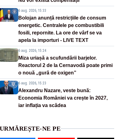
Nu vor exista compensații
6 aug. 2026, 15:33
Bolojan anunță restricțiile de consum
energetic. Centralele pe combustibili
fosili, repornite. La ore de vârf se va
apela la importuri - LIVE TEXT
6 aug. 2026, 15:24
Miza uriașă a scufundării barjelor.
Reactorul 2 de la Cernavodă poate primi
o nouă „gură de oxigen”
6 aug. 2026, 15:23
Alexandru Nazare, veste bună:
Economia României va crește în 2027,
iar inflația va scădea
URMĂREȘTE-NE PE