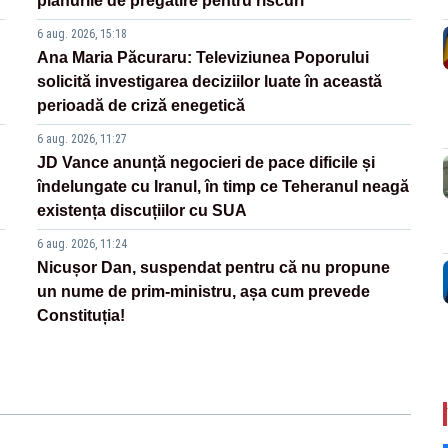
planurile de pregătire pentru riscuri
6 aug. 2026, 15:18
Ana Maria Păcuraru: Televiziunea Poporului
solicită investigarea deciziilor luate în această
perioadă de criză enegetică
6 aug. 2026, 11:27
JD Vance anunță negocieri de pace dificile și
îndelungate cu Iranul, în timp ce Teheranul neagă
existența discuțiilor cu SUA
6 aug. 2026, 11:24
Nicușor Dan, suspendat pentru că nu propune
un nume de prim-ministru, așa cum prevede
Constituția!