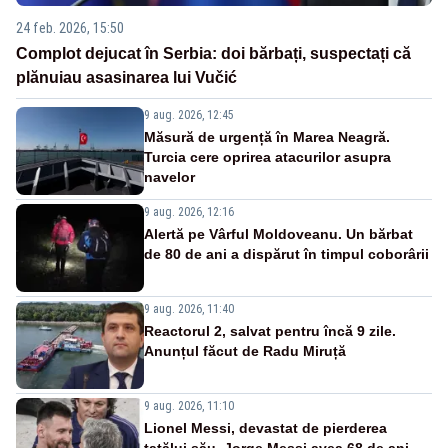
24 feb. 2026, 15:50
Complot dejucat în Serbia: doi bărbați, suspectați că
plănuiau asasinarea lui Vučić
9 aug. 2026, 12:45
Măsură de urgență în Marea Neagră.
Turcia cere oprirea atacurilor asupra
navelor
9 aug. 2026, 12:16
Alertă pe Vârful Moldoveanu. Un bărbat
de 80 de ani a dispărut în timpul coborârii
9 aug. 2026, 11:40
Reactorul 2, salvat pentru încă 9 zile.
Anunțul făcut de Radu Miruță
9 aug. 2026, 11:10
Lionel Messi, devastat de pierderea
tatălui său. Jorge Messi avea 68 de ani