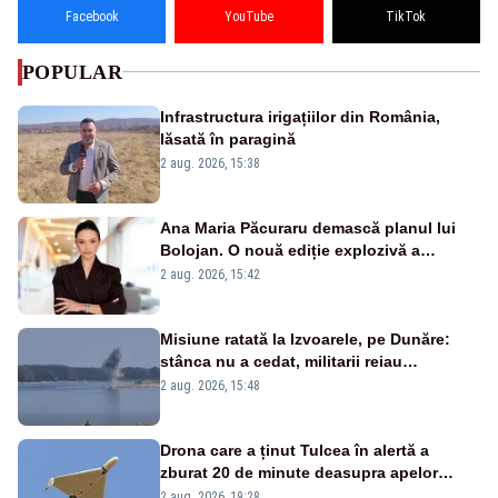
Facebook
YouTube
TikTok
POPULAR
Infrastructura irigațiilor din România,
lăsată în paragină
2 aug. 2026, 15:38
Ana Maria Păcuraru demască planul lui
Bolojan. O nouă ediție explozivă a
emisiunii „Miza Zilei” la Realitatea PLUS
2 aug. 2026, 15:42
Misiune ratată la Izvoarele, pe Dunăre:
stânca nu a cedat, militarii reiau
detonările luni – VIDEO
2 aug. 2026, 15:48
Drona care a ținut Tulcea în alertă a
zburat 20 de minute deasupra apelor
României. Au fost ridicate două F-16
2 aug. 2026, 19:28