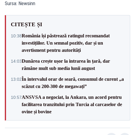
Sursa: Newsinn
CITEȘTE ȘI
România își păstrează ratingul recomandat
10:38
investițiilor. Un semnal pozitiv, dar și un
avertisment pentru autorități
Dunărea crește ușor la intrarea în țară, dar
14:03
rămâne mult sub media lunii august
În intervalul orar de seară, consumul de curent „a
13:02
scăzut cu 200-300 de megawați”
ANSVSA a negociat, la Ankara, un acord pentru
10:57
facilitarea tranzitului prin Turcia al carcaselor de
ovine și bovine