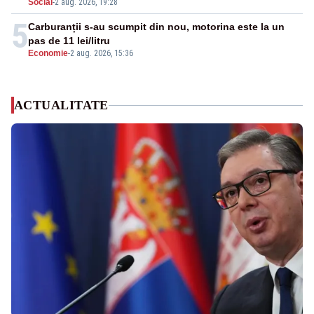
Social
-
2 aug. 2026, 19:28
5
Carburanții s-au scumpit din nou, motorina este la un
pas de 11 lei/litru
Economie
-
2 aug. 2026, 15:36
ACTUALITATE