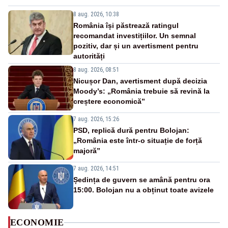
8 aug. 2026, 10:38
România își păstrează ratingul
recomandat investițiilor. Un semnal
pozitiv, dar și un avertisment pentru
autorități
8 aug. 2026, 08:51
Nicușor Dan, avertisment după decizia
Moody’s: „România trebuie să revină la
creștere economică”
7 aug. 2026, 15:26
PSD, replică dură pentru Bolojan:
„România este într-o situație de forță
majoră”
7 aug. 2026, 14:51
Ședința de guvern se amână pentru ora
15:00. Bolojan nu a obținut toate avizele
ECONOMIE