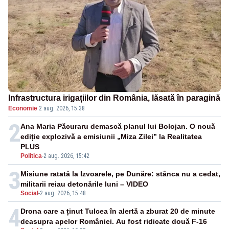
Infrastructura irigațiilor din România, lăsată în paragină
Economie
·
2 aug. 2026, 15:38
2
Ana Maria Păcuraru demască planul lui Bolojan. O nouă
ediție explozivă a emisiunii „Miza Zilei” la Realitatea
PLUS
Politica
-
2 aug. 2026, 15:42
3
Misiune ratată la Izvoarele, pe Dunăre: stânca nu a cedat,
militarii reiau detonările luni – VIDEO
Social
-
2 aug. 2026, 15:48
4
Drona care a ținut Tulcea în alertă a zburat 20 de minute
deasupra apelor României. Au fost ridicate două F-16