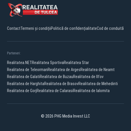
Contact
Termeni și condiții
Politică de confidențialitate
Cod de conduită
Parteneri:
Realitatea.NET
Realitatea Sportiva
Realitatea Star
Realitatea de Teleorman
Realitatea de Arges
Realitatea de Neamt
Realitatea de Galati
Realitatea de Buzau
Realitatea de Ilfov
Realitatea de Harghita
Realitatea de Brasov
Realitatea de Mehedinti
Realitatea de Gorj
Realitatea de Calarasi
Realitatea de Ialomita
© 2026 PHG Media Invest LLC
Facebook
YouTube
TikTok