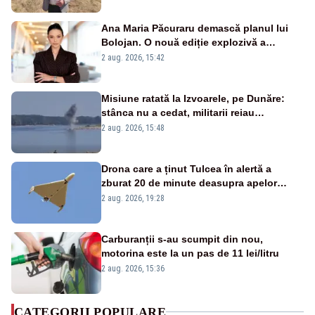
Ana Maria Păcuraru demască planul lui
Bolojan. O nouă ediție explozivă a
emisiunii „Miza Zilei” la Realitatea PLUS
2 aug. 2026, 15:42
Misiune ratată la Izvoarele, pe Dunăre:
stânca nu a cedat, militarii reiau
detonările luni – VIDEO
2 aug. 2026, 15:48
Drona care a ținut Tulcea în alertă a
zburat 20 de minute deasupra apelor
României. Au fost ridicate două F-16
2 aug. 2026, 19:28
Carburanții s-au scumpit din nou,
motorina este la un pas de 11 lei/litru
2 aug. 2026, 15:36
CATEGORII POPULARE