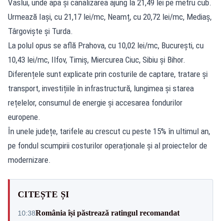
Vaslui, unde apa și canalizarea ajung la 21,49 lei pe metru cub.
Urmează Iași, cu 21,17 lei/mc, Neamț, cu 20,72 lei/mc, Mediaș,
Târgoviște și Turda.
La polul opus se află Prahova, cu 10,02 lei/mc, București, cu
10,43 lei/mc, Ilfov, Timiș, Miercurea Ciuc, Sibiu și Bihor.
Diferențele sunt explicate prin costurile de captare, tratare și
transport, investițiile în infrastructură, lungimea și starea
rețelelor, consumul de energie și accesarea fondurilor
europene.
În unele județe, tarifele au crescut cu peste 15% în ultimul an,
pe fondul scumpirii costurilor operaționale și al proiectelor de
modernizare.
CITEȘTE ȘI
România își păstrează ratingul recomandat
10:38