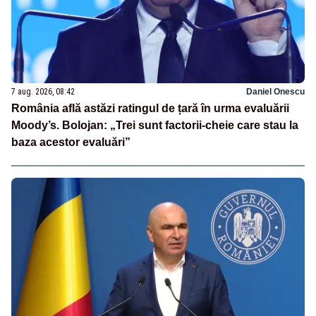
7 aug. 2026, 08:42
Daniel Onescu
România află astăzi ratingul de țară în urma evaluării
Moody’s. Bolojan: „Trei sunt factorii-cheie care stau la
baza acestor evaluări”