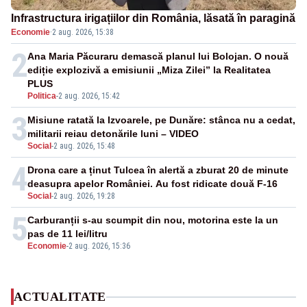
Infrastructura irigațiilor din România, lăsată în paragină
Economie
·
2 aug. 2026, 15:38
2
Ana Maria Păcuraru demască planul lui Bolojan. O nouă
ediție explozivă a emisiunii „Miza Zilei” la Realitatea
PLUS
Politica
-
2 aug. 2026, 15:42
3
Misiune ratată la Izvoarele, pe Dunăre: stânca nu a cedat,
militarii reiau detonările luni – VIDEO
Social
-
2 aug. 2026, 15:48
4
Drona care a ținut Tulcea în alertă a zburat 20 de minute
deasupra apelor României. Au fost ridicate două F-16
Social
-
2 aug. 2026, 19:28
5
Carburanții s-au scumpit din nou, motorina este la un
pas de 11 lei/litru
Economie
-
2 aug. 2026, 15:36
ACTUALITATE