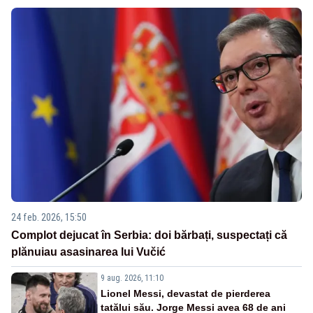
24 feb. 2026, 15:50
Complot dejucat în Serbia: doi bărbați, suspectați că
plănuiau asasinarea lui Vučić
9 aug. 2026, 11:10
Lionel Messi, devastat de pierderea
tatălui său. Jorge Messi avea 68 de ani