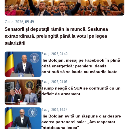
7 aug. 2026, 09:49
Senatorii și deputații rămân la muncă. Sesiunea
extraordinară, prelungită până la votul pe legea
salarizării
7 aug. 2026, 08:40
Ilie Bolojan, mesaj pe Facebook în plină
criză energetică: premierul demis
continuă să se laude cu măsurile luate
7 aug. 2026, 08:03
Trump neagă că SUA se confruntă cu un
deficit de armament
6 aug. 2026, 16:34
Ilie Bolojan evită un răspuns clar despre
averea partenerei sale: „Am respectat
întotdeauna legea”