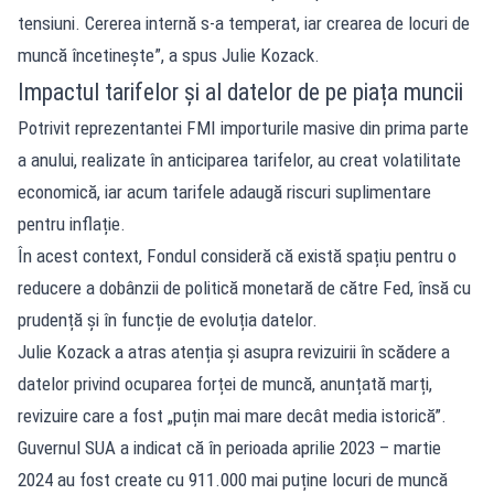
tensiuni. Cererea internă s-a temperat, iar crearea de locuri de
muncă încetinește”, a spus Julie Kozack.
Impactul tarifelor și al datelor de pe piața muncii
Potrivit reprezentantei FMI importurile masive din prima parte
a anului, realizate în anticiparea tarifelor, au creat volatilitate
economică, iar acum tarifele adaugă riscuri suplimentare
pentru inflație.
În acest context, Fondul consideră că există spațiu pentru o
reducere a dobânzii de politică monetară de către Fed, însă cu
prudență și în funcție de evoluția datelor.
Julie Kozack a atras atenția și asupra revizuirii în scădere a
datelor privind ocuparea forței de muncă, anunțată marți,
revizuire care a fost „puțin mai mare decât media istorică”.
Guvernul SUA a indicat că în perioada aprilie 2023 – martie
2024 au fost create cu 911.000 mai puține locuri de muncă