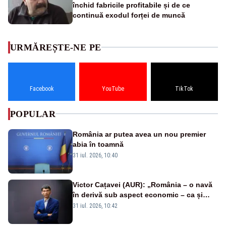
închid fabricile profitabile și de ce
continuă exodul forței de muncă
URMĂREȘTE-NE PE
Facebook
YouTube
TikTok
POPULAR
România ar putea avea un nou premier
abia în toamnă
31 iul. 2026, 10:40
Victor Cațavei (AUR): „România – o navă
în derivă sub aspect economic – ca și
rezultat al guvernărilor din ultimii 36 de
31 iul. 2026, 10:42
ani”