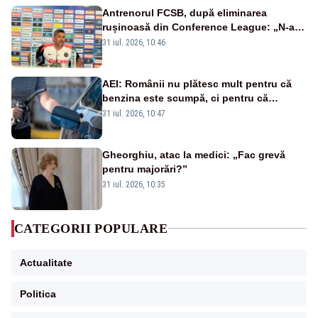
Antrenorul FCSB, după eliminarea
rușinoasă din Conference League: „N-ai
cum să nu scoți în evidență și lucrurile
31 iul. 2026, 10:46
bune”
AEI: Românii nu plătesc mult pentru că
benzina este scumpă, ci pentru că
benzina ieftină e taxată scump
31 iul. 2026, 10:47
Gheorghiu, atac la medici: „Fac grevă
pentru majorări?”
31 iul. 2026, 10:35
CATEGORII POPULARE
Actualitate
Politica