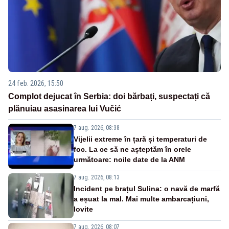
24 feb. 2026, 15:50
Complot dejucat în Serbia: doi bărbați, suspectați că
plănuiau asasinarea lui Vučić
7 aug. 2026, 08:38
Vijelii extreme în țară și temperaturi de
foc. La ce să ne așteptăm în orele
următoare: noile date de la ANM
7 aug. 2026, 08:13
Incident pe brațul Sulina: o navă de marfă
a eșuat la mal. Mai multe ambarcațiuni,
lovite
7 aug. 2026, 08:07