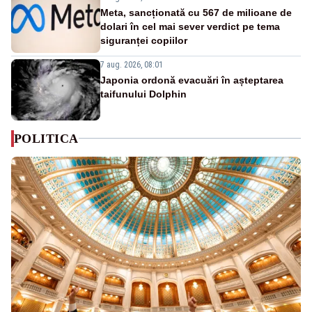
Meta, sancționată cu 567 de milioane de
dolari în cel mai sever verdict pe tema
siguranței copiilor
7 aug. 2026, 08:01
Japonia ordonă evacuări în așteptarea
taifunului Dolphin
POLITICA