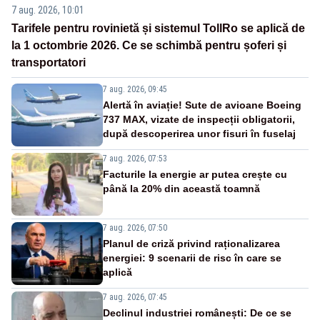
7 aug. 2026, 10:01
Tarifele pentru rovinietă și sistemul TollRo se aplică de
la 1 octombrie 2026. Ce se schimbă pentru șoferi și
transportatori
7 aug. 2026, 09:45
Alertă în aviație! Sute de avioane Boeing
737 MAX, vizate de inspecții obligatorii,
după descoperirea unor fisuri în fuselaj
7 aug. 2026, 07:53
Facturile la energie ar putea crește cu
până la 20% din această toamnă
7 aug. 2026, 07:50
Planul de criză privind raționalizarea
energiei: 9 scenarii de risc în care se
aplică
7 aug. 2026, 07:45
Declinul industriei românești: De ce se