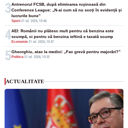
3
Antrenorul FCSB, după eliminarea rușinoasă din
Conference League: „N-ai cum să nu scoți în evidență și
lucrurile bune”
Sport
-
31 iul. 2026, 10:46
4
AEI: Românii nu plătesc mult pentru că benzina este
scumpă, ci pentru că benzina ieftină e taxată scump
Economie
-
31 iul. 2026, 10:47
5
Gheorghiu, atac la medici: „Fac grevă pentru majorări?”
Politica
-
31 iul. 2026, 10:35
ACTUALITATE