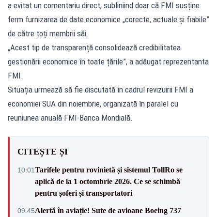
a evitat un comentariu direct, subliniind doar că FMI susține
ferm furnizarea de date economice „corecte, actuale și fiabile”
de către toți membrii săi.
„Acest tip de transparență consolidează credibilitatea
gestionării economice în toate țările”, a adăugat reprezentanta
FMI.
Situația urmează să fie discutată în cadrul revizuirii FMI a
economiei SUA din noiembrie, organizată în paralel cu
reuniunea anuală FMI-Banca Mondială.
CITEȘTE ȘI
Tarifele pentru rovinietă și sistemul TollRo se
10:01
aplică de la 1 octombrie 2026. Ce se schimbă
pentru șoferi și transportatori
Alertă în aviație! Sute de avioane Boeing 737
09:45