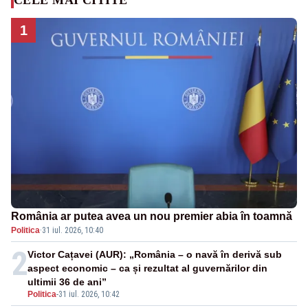
1
România ar putea avea un nou premier abia în toamnă
Politica
·
31 iul. 2026, 10:40
2
Victor Cațavei (AUR): „România – o navă în derivă sub
aspect economic – ca și rezultat al guvernărilor din
ultimii 36 de ani”
Politica
-
31 iul. 2026, 10:42