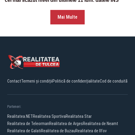
cel mai scăzut nivel din ultimele 11 luni: datele INS
Mai Multe
Contact
Termeni și condiții
Politică de confidențialitate
Cod de conduită
Parteneri:
Realitatea.NET
Realitatea Sportiva
Realitatea Star
Realitatea de Teleorman
Realitatea de Arges
Realitatea de Neamt
Realitatea de Galati
Realitatea de Buzau
Realitatea de Ilfov