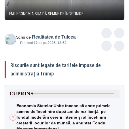
FMI: ECONOMIA SUA DĂ SEMNE DE ÎNCETINIRE
Realitatea de Tulcea
Scris de
Publicat:
12 sept. 2025, 12:52
Riscurile sunt legate de tarifele impuse de
administrația Trump
CUPRINS
Economia Statelor Unite începe să arate primele
semne de încetinire după ani de reziliență, pe
fondul moderării cererii interne și al încetinirii
1
creșterii locurilor de muncă, a anunțat Fondul
Monetar Internațional.