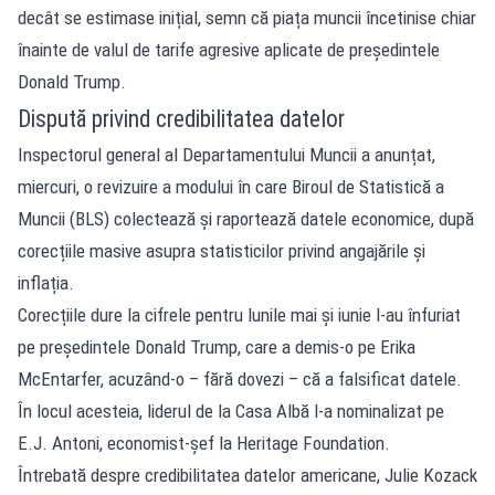
decât se estimase inițial, semn că piața muncii încetinise chiar
înainte de valul de tarife agresive aplicate de președintele
Donald Trump.
Dispută privind credibilitatea datelor
Inspectorul general al Departamentului Muncii a anunțat,
miercuri, o revizuire a modului în care Biroul de Statistică a
Muncii (BLS) colectează și raportează datele economice, după
corecțiile masive asupra statisticilor privind angajările și
inflația.
Corecțiile dure la cifrele pentru lunile mai și iunie l-au înfuriat
pe președintele Donald Trump, care a demis-o pe Erika
McEntarfer, acuzând-o – fără dovezi – că a falsificat datele.
În locul acesteia, liderul de la Casa Albă l-a nominalizat pe
E.J. Antoni, economist-șef la Heritage Foundation.
Întrebată despre credibilitatea datelor americane, Julie Kozack