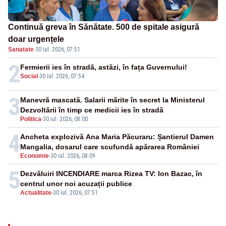
Continuă greva în Sănătate. 500 de spitale asigură
doar urgențele
Sanatate
·
30 iul. 2026, 07:51
2
Fermierii ies în stradă, astăzi, în fața Guvernului!
Social
-
30 iul. 2026, 07:54
3
Manevră mascată. Salarii mărite în secret la Ministerul
Dezvoltării în timp ce medicii ies în stradă
Politica
-
30 iul. 2026, 08:00
4
Ancheta explozivă Ana Maria Păcuraru: Șantierul Damen
Mangalia, dosarul care scufundă apărarea României
Economie
-
30 iul. 2026, 08:09
5
Dezvăluiri INCENDIARE marca Rizea TV: Ion Bazac, în
centrul unor noi acuzații publice
Actualitate
-
30 iul. 2026, 07:51