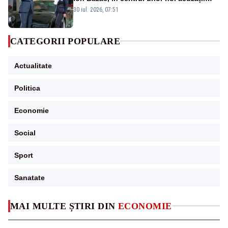
publice
30 iul. 2026, 07:51
CATEGORII POPULARE
Actualitate
Politica
Economie
Social
Sport
Sanatate
MAI MULTE ȘTIRI DIN
ECONOMIE