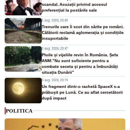
scandal. Acuzații privind accesul
preferențial la postările sale
5 aug. 2026, 20:49
Trenurile care îi scot din sărite pe români.
Călătorii reclamă aglomerația și condițiile
insuportabile
5 aug. 2026, 20:47
Ploile și vijeliile revin în România. Șefa
ANM:”Nu sunt suficiente pentru a
combate seceta și pentru a îmbunătăți
situația Dunării”
5 aug. 2026, 20:19
Un fragment dintr-o rachetă SpaceX s-a
prăbușit pe Lună. Ce au aflat cercetătorii
după impact
POLITICA