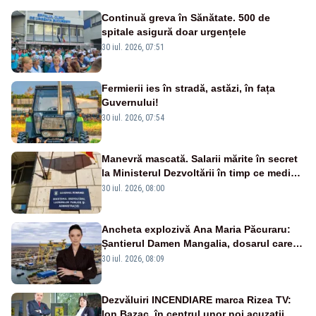
Continuă greva în Sănătate. 500 de
spitale asigură doar urgențele
30 iul. 2026, 07:51
Fermierii ies în stradă, astăzi, în fața
Guvernului!
30 iul. 2026, 07:54
Manevră mascată. Salarii mărite în secret
la Ministerul Dezvoltării în timp ce medicii
ies în stradă
30 iul. 2026, 08:00
Ancheta explozivă Ana Maria Păcuraru:
Șantierul Damen Mangalia, dosarul care
scufundă apărarea României
30 iul. 2026, 08:09
Dezvăluiri INCENDIARE marca Rizea TV:
Ion Bazac, în centrul unor noi acuzații