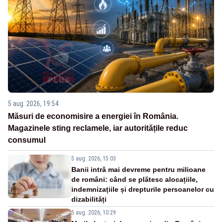
5 aug. 2026, 19:54
Măsuri de economisire a energiei în România.
Magazinele sting reclamele, iar autoritățile reduc
consumul
5 aug. 2026, 15:03
Banii intră mai devreme pentru milioane
de români: când se plătesc alocațiile,
indemnizațiile și drepturile persoanelor cu
dizabilități
5 aug. 2026, 10:29